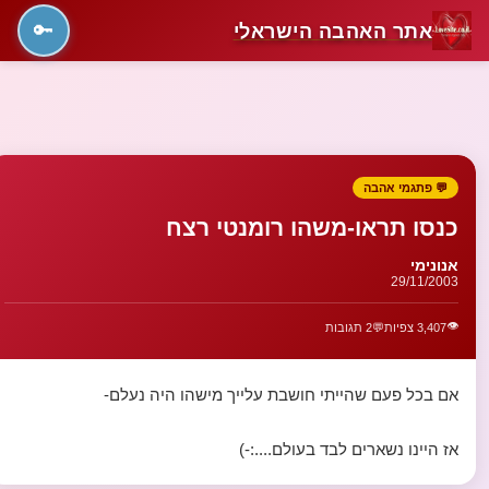
אתר האהבה הישראלי
🔑
💬 פתגמי אהבה
כנסו תראו-משהו רומנטי רצח
אנונימי
29/11/2003
👁️
3,407 צפיות
💬
2 תגובות
אם בכל פעם שהייתי חושבת עלייך מישהו היה נעלם-
אז היינו נשארים לבד בעולם....:-)