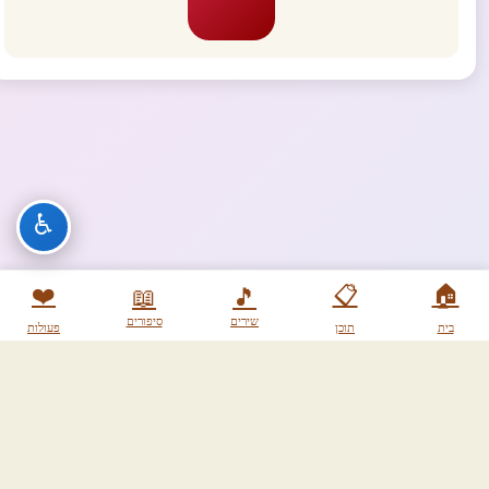
♿
❤️
📋
🏠
📖
🎵
שירים
סיפורים
בית
תוכן
פעולות