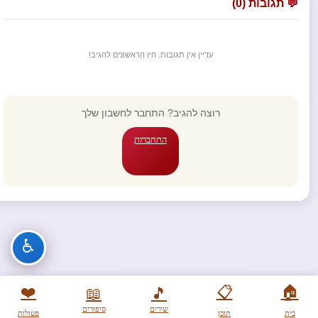
💬 תגובות (0)
עדיין אין תגובות. היו הראשונים להגיב!
רוצה להגיב? התחבר לחשבון שלך
התחברות
♿
❤️
📋
🏠
📖
🎵
שירים
סיפורים
בית
תוכן
פעולות