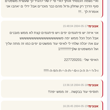
ואיי נשמה הכנסתי אותך לאיי סי יו שלי להגיד לך שעשית משפטים
סוף הדרך רק שחלק גדול מהם כבר מוכרים אבל ידלי ם יאהבו אני
אומרת לך ..!!!
אנונימי
2004-05-17 15:48:04
אוי איזה יש פיתגמים יפים ויש פיתגמים קצת לא ממש מובנים
אבל הכל הכל ממש יפה פששששששששששששששששש
עם את יוכלה שלחי לי לאיסי עוד מפשטים יפים כמו זה מתה עליך
ועל המשפטים שלך!!!!!!!!!!!1
האיסי שלי :227720201
ו-ל-ר-י-ה ה-כ-ו-ס-י-ת-ה-י-ת-הפ-ה-!!!!!
אנונימי
2004-05-16 13:36:18
תוסיפי עוד בבקשה.. זה ממש יפה!!
אנונימי
2004-05-15 16:26:45