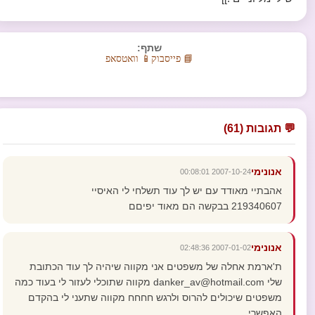
שתף:
📘 פייסבוק
📱 וואטסאפ
💬 תגובות (61)
אנונימי
2007-10-24 00:08:01
אהבתיי מאודד עם יש לך עוד תשלחי לי האיסיי
219340607 בבקשה הם מאוד יפיםם
אנונימי
2007-01-02 02:48:36
ת'ארמת אחלה של משפטים אני מקווה שיהיה לך עוד הכתובת
שלי danker_av@hotmail.com מקווה שתוכלי לעזור לי בעוד כמה
משפטים שיכולים להרוס ולרגש חחחח מקווה שתעני לי בהקדם
האפשרי