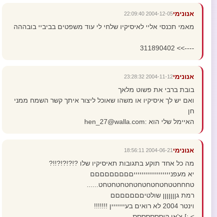
אנונימי
2004-12-05 22:09:40
מאמי תכנסי אליי לאיסיקיו שלחי לי עוד משפטים בביביי בובההה
---->> 311890402
אנונימי
2004-11-12 23:28:32
בובת ברבי את פשוט מלאך
ואם יש לך איסיקיו או משהו שאוכל ליצור איתך קשר השמח ממני
חן
האיימל שלי הוא :hen_27@walla.com
אנונימי
2004-06-21 18:56:11
מה כל אחד תוקע בתגובות תאיסיקיו שלו ?!?!?!?!!?
יא מעפניייייייייייייייייייםםםםםםםםם
טחחחטטחטחטחטחטחטחטחטחט......
רמת גןןןןןןן שולטיםםםםםםם
וינטר 2004 לא רואים בעייייייין !!!!!!!
> :] צ'או קיססססססס