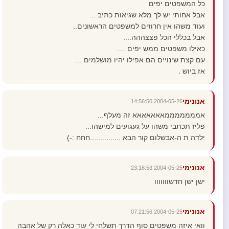
כל המשפטים יפים
אבל אחותי יש לך מלא שגיאות כתיב ...
ועוד משהו אין חרוזים למשפטים הראשונים..
אבל בכללי הכל פצצההה....
כאילו משפטים ממש יפים ....
עם קצת שינויים הם אפילו יהיו מושלמים ...
אז ביוש .
אנונימי
2004-05-26 14:56:50
אמממממממאאאאאאא זה מעלף...
פליז תכתבי משהו על געגועים למישהו...
ילדה ת ה-אבשלום קור הבא ...............חחח :-)
אנונימי
2004-05-25 23:16:53
ישן ישן חדשווווווו
אנונימי
2004-05-25 07:21:56
וואי איזה משפטים סוף הדרך תשלחי לי עוד כאלה רק של אהבה