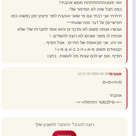
וואי פצצותתתתתתת ממש אהבתי!
כמה חבל שזה לא הסיפור שלי...
חיחיחי אני רבתי עם מי שאני אוהבת לפני פיצוץ זמן (משהו כמו
חודשיים) על דבר מזה שטותיייי
ועכשיו אנחנו פשוט לא מדברים והוא אמר לחברות שלי שלא
אכפת לו ממני ושהוא לא רוצה להשלים..!
אז זהו, אני מבואסת של החיים...אבל חפיף...
הבנאדם פשוט מ-א-ו-ה-ב ב-ע-צ-מ-ו-!
חפיף..אם יש לכם עצות מה לעשות...כתבו
אנונימי
2004-04-26 10:17:40
מ=ה=מ=ם
אהבתי
~+~סילבסטר החתולה~+~
רוצה להגיב? התחבר לחשבון שלך
התחברות