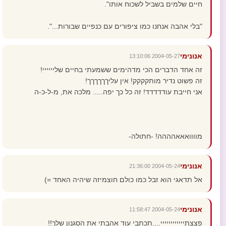
חיים שלמים בשביל לשכוח אותו".
"בלי אהבה אנחנו כמו ציפורים עם כנפיים שבורות...".
אנונימי
2004-05-27 13:10:06
זה אחד הדברים הכי מדהימים ששמעתי בחיים שליייייי!
זה פשוט נדיר מותקקקק! אין עליךךךךךך!
אני חייבת עודדדדד! זה כל כך יפה..... מלכה את, מ-ל-כ-ה
מוווואאאהההה! -חתולה-
אנונימי
2004-05-24 21:36:00
אל תדאגי הוא זבל כמו כולם חוצמיזה שיהיה האחד =)
אנונימי
2004-05-24 11:58:47
פצצתיייייייייייי....תכתבי עוד אהבתי את הסגנון שלך!!