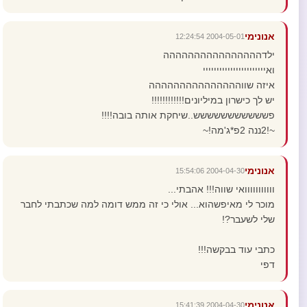
אנונימי
2004-05-01 12:24:54
ילדהההההההההההההההה
ואייייייייייייייייייייייי
איזה שווההההההההההההההה
יש לך כישרון במיליונים!!!!!!!!!!!!
פששששששששששש..שיחקת אותה בובה!!!!
~!2ננה 2פ*ג'מה!~
אנונימי
2004-04-30 15:54:06
ווווווווווואי שווה!!! אהבתי...
מוכר לי מאיפשהוא... אולי כי זה ממש דומה למה שכתבתי לחבר
שלי לשעבר?!
כתבי עוד בבקשה!!!
דפי
אנונימי
2004-04-30 15:41:39