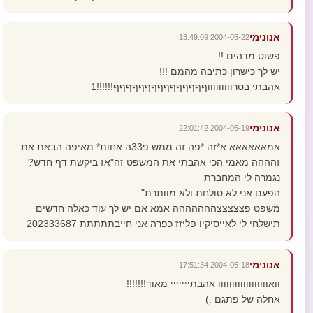
אנונימי
2004-05-22 13:49:09
פשוט מדהים !!
יש לך כישרון כתיבה מהמם !!!
אהבתי בטרוווווווווףףףףףףףףףףףףףףף!!!!!!1
אנונימי
2004-05-19 22:01:42
אמאאאאאא א*זה *פה זה ממש פ33ה אחות* מאיפה הבאת את
זהההה מאמי הכי אהבתי את המשפט זה"אז ביקשת דף חדש?
נגמרה לי המחברת
הפעם אני לא סולחת ולא מוותרת"
משפט פצצצצצההההההה אמא אם יש לך עוד כאלה חדשים
תישלחי לי לאייסיקיו פליזז כפרה אני חייבתתתתת 202333687
אנונימי
2004-05-18 17:51:34
וואוווווווווווווווווו אהבתייייייי מאוד!!!!!!!
אחלה של פתגם :)