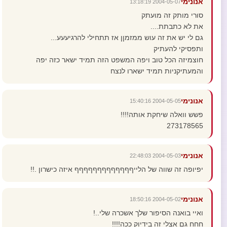
אנונימי
2004-05-07 13:18:19
סורי מותק זה מועתק
את לא כתבתת....
גם לי יש את זה עוש ממזמןן אז תתחילי להרגיעעע...
ותפסיקי להעתיק
חוצמיזה הכל טוב ויפה המשפט הזה תמיד ישאר כזה יפה
והמעתיקניות תמיד ישארו לנצח
אנונימי
2004-05-05 15:40:16
פשש וואלה שיחקת אותה!!!!
273178565
אנונימי
2004-05-03 22:48:03
יפיופה זה שווה של הלייףףףףףףףףףףףףף איזה כישרון .!!
אנונימי
2004-05-02 18:50:16
ואיי בואנה הסיפור שלך אשכרה שלי..!
חחח גם אצלי זה בידיוק ככה!!!!