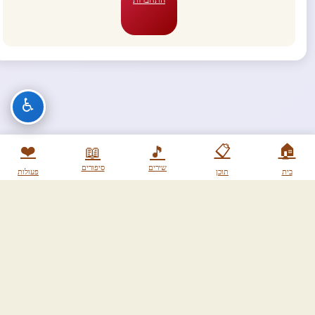
♿
❤️
📋
🏠
📖
🎵
שירים
סיפורים
בית
תוכן
פעולות