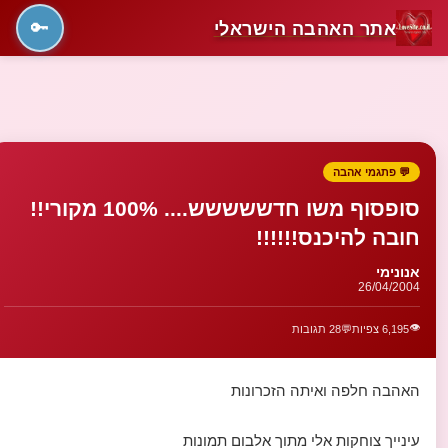
אתר האהבה הישראלי
🔑
💬 פתגמי אהבה
סופסוף משו חדששששש.... 100% מקורי!!
חובה להיכנס!!!!!!
אנונימי
26/04/2004
👁️
6,195 צפיות
💬
28 תגובות
האהבה חלפה ואיתה הזכרונות
עינייך צוחקות אלי מתוך אלבום תמונות