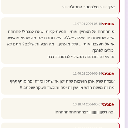
שלך ~+~ סילבסטר החתולה~+~
אנונימי
2004-05-15 11:07:01
פ-חחחחח אל תצחיקו אותי.. המעתיקניות ישארו לנצח?! פחחחח
איזה שטויותת יוו יאללה יאללה היא כותבת את מה שהיא מרגישה
אז אל תעצבנו אותי... עלק מועתק... מה הבעיות שלכם? אתם לא
יכולים לפרגן?
זה פצצה בובההה תמשכיי לכתובבב ככה
אנונימי
2004-05-14 11:46:02
עובדה שרק אתן חושבות שזה ישן אז שתקו כי זה יפה סוףףףףף
מה זה משנה חדש או ישן זה יפה ומוכשר העיקר שנכתב !!
אנונימי
2004-05-07 13:18:44
יפה וישןןןןןןןןןןן רצחחחחחחחחחחח!