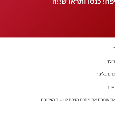
! כנסו ותראו ש!!ה
יניך
כנים בליבך
כאבך
 את אוהבת את מחכה מצפה לו ושוב מאכזבת