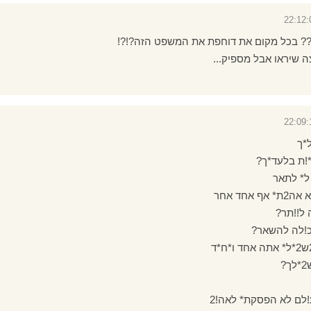
?? בכל מקום את דוחפת את המשפט הזה?!?!
 שיראו אבל מספיק...
!ת בלעד*ך?
ל* לתאר
 ל!!תר?
כ!לה להשאר?
לם לא הפסקת* לאה!2