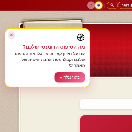
 דואר
🔍
|
🖱️
🌹
דף הבית
גולשים כותבים
הרשם עכשיו
התחבר
צימרים רומנטיים
חנות המתנות