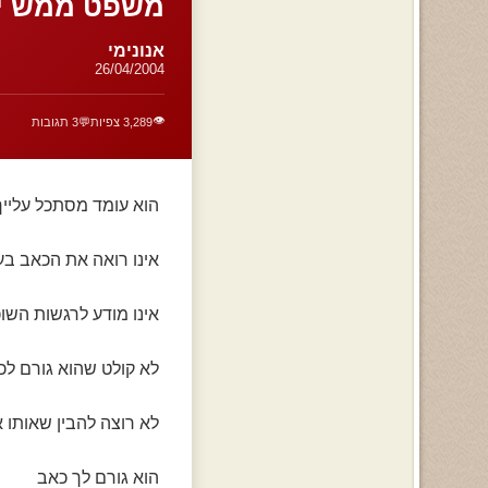
משפט ממש יפה
אנונימי
26/04/2004
👁️
3,289 צפיות
💬
3 תגובות
הוא עומד מסתכל עלייך
אינו רואה את הכאב בעי
אינו מודע לרגשות השו
לא קולט שהוא גורם ל
לא רוצה להבין שאותו
הוא גורם לך כאב