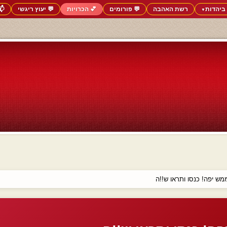
ביהדות
רשת האהבה
💬 פורומים
💕 הכרויות
💬 יעוץ ריגשי
📬
▼
ש יפה! כנסו ותראו ש!!ה