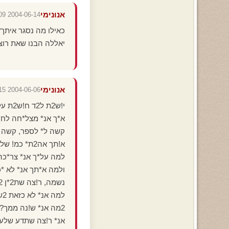
אנונימי
2004-06-14 22:12:09
כאילו מה נסגר איתך
יאללה הבנו שאת רוצה
אנונימי
2004-06-06 22:09:15
י!ש2ת ל2ד ח!ש2ת על*ך
א*ך אנ* מצל*חה לח*
קשה ל* לספר, קשה 
א!תך אה2ת* כמ! שלא אה2ת* אף אחד אחר
למה על*ך אנ* צר*כה
ולמה א*תך אנ* לא *
נשמה, ר!צה שת2*ן 2ש2*ל* אתה אחד ו*ח*ד
למה אנ* לא כזאת 2ש2*לך?
2מה אנ* ש!נה ממך?
אנ* ר!צה שתדע שלע!