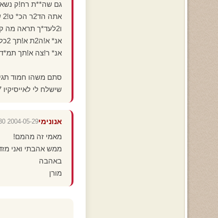
גם שה**ת רח!ק נשארת קר!2 מק!!ה שכל הרע בס
אתה הד2ר הכ* ט!2 שה*ה לי
ו2לעד*ך תראה מה קרה לי
אנ* א!ה2ת א!תך 2כל נשמתי
אנ* ר!צה א!תך תמ*ד 
סתם משהו חמוד תגיד
שישלח לי לאייסיקיו 202333687
אנונימי
2004-05-29 18:12:30
מאמי זה מהמם!
ממש אהבתי ואני מזדה
באהבה
מורן