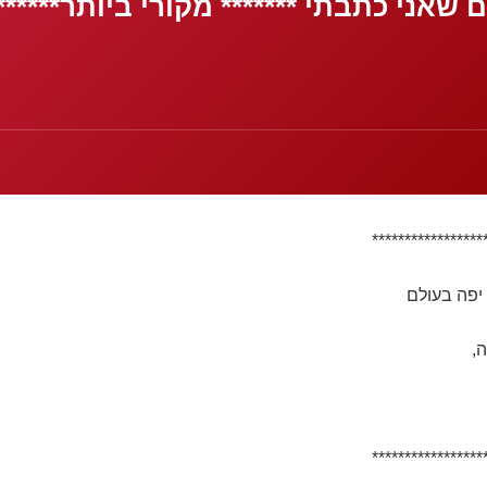
ם שאני כתבתי ******* מקורי ביותר****** 
*****************
יפה בעולם
,
*****************