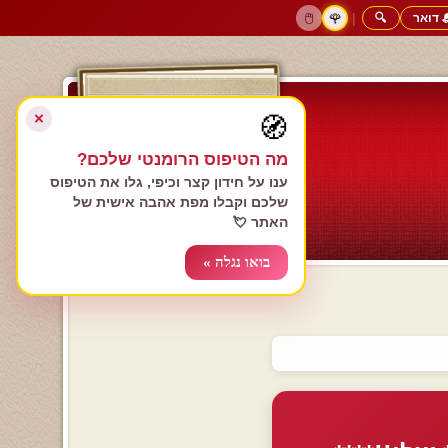
 דואר
🔍
|
🖱️
🌹
דף הבית
גולשים כותבים
הרשם עכשיו
התחבר
צימרים רומנטיים
חנות המתנות