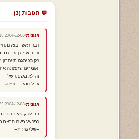
💬 תגובות (3)
אנונימי
2004-12-08 14:19:16
דבר ראשון בוא נתחיל 
ודבר שני כן אני כת
רק בפיתגם האחרון 
"אומרים שתמונה אחת
זה לא משפט שלי
אבל המשך הפיתגם אנ
אנונימי
2004-12-08 12:01:35
חח עלק שאת כתבת פר
כפרעע פעם הבאה תיכת
--שלי גרנות--