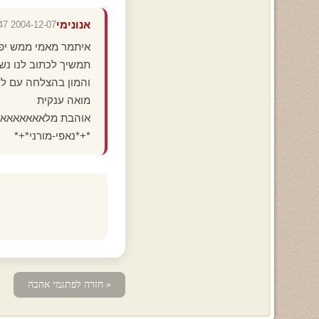
אנונימי
2004-12-07 17:47:47
איתמר מאמי ממש יפ
תמשיך לכתוב לנו נש
והמון בהצלחה עם לי
מואה ענקית
אוהבת מלאאאאאאא
*+*נאפי-מורני*+*
« חזרה לפתגמי אהבה