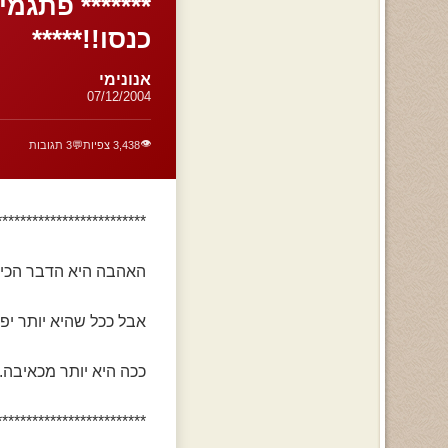
******* פתגמי
כנסו!!*****
אנונימי
07/12/2004
👁️
3,438 צפיות
💬
3 תגובות
*************************
האהבה היא הדבר הכי 
אבל ככל שהיא יותר יפה
ככה היא יותר מכאיבה.
*************************