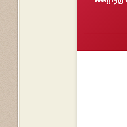
שלי!!****