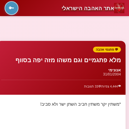
אתר האהבה הישראלי
🔑
💬 פתגמי אהבה
מלא פתגמיים וגם משהו מזה יפה בסווף
אנונימי
31/01/2004
👁️
4,444 צפיות
💬
33 תגובות
*משתין יקר משתין חביב השתן ישר ולא סביב!