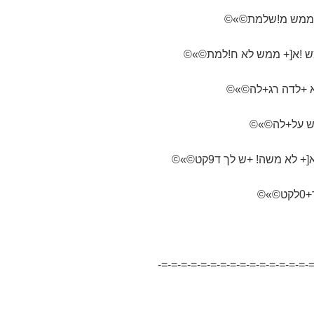
א +לדה רג+לה©»©
א משה! +ש לך ד9קט©»©
-=-=-=-=-=-=-=-=-=-=-=-=-=-=-=-=