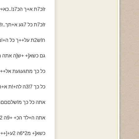
ז!כ7ת א+ך הכ7נ!..כא+ל! זה ה+ה אתמ!ל
ז!כ7ת כל 7גע א+תך..ז!כ7ת הכל..!!
ח!ש2ת על++ך כל ה+!ם..
גם כשא[+ +ש[ה אתה מ!9+ע ל+ 2חל
כל כך מתגעגעת אל++ך.
כל כך 7!3ה לה+!ת א+תך..!!
אתה כל כך מ!שלםםםם.
אתה ה+לד הכ+ +9ה 2ע!לםם..
כשא[+ מ2*6ה 2ע+[++ך א[+ נמ0ה...