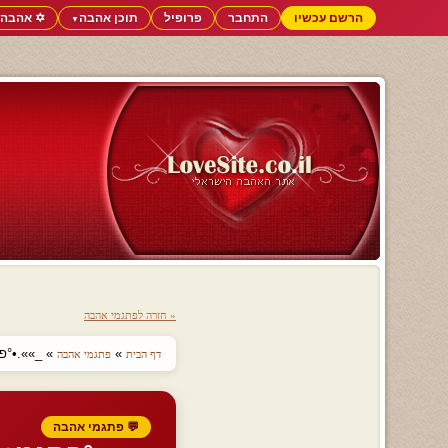
הרשם עכשיו
התחבר
פרופיל
תוכן אהבה
✡️ אהבה 
▼
« חזרה לפתגמי אהבה
»
» _»».•°פתגמ+ם 0!ףףףף הדר
דף הבית
פתגמי אהבה
💬 פתגמי אהבה