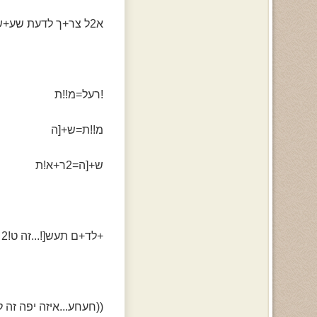
א2ל צר+ך לדעת שע+ש!ן זה.רעל.ו..
!רעל=מ!!ת
מ!!ת=ש+[ה
ש+[ה=2ר+א!ת
+לד+ם תעש[!...זה ט!2 ל2ר+א!ת...!!....
((חעחע...איזה יפה זה ל