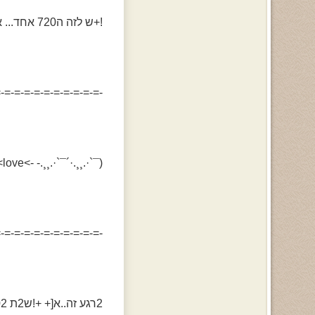
!+ש לזה ה720 אחד... א~[~+ א~!~ה~2~ת א~!~ת~ך..
-=-=-=-=-=-=-=-=-=-=-
(¯`·.¸¸.·´¯`·.¸¸.- ->love>>אהבה=אמיתית=רק=בלב=ילדה «::*~*
-=-=-=-=-=-=-=-=-=-=-
2רגע זה..א[+ +!ש2ת 02!ט!ל מעש[ת [רג+לה !מק9+צה טק+לה...