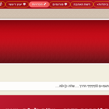
ביהדות
רשת האהבה
💬 פורומים
💕 הכרויות
💬 יעוץ ריגשי
📬
▼
ך.....ש!!ה כ[+0ה....