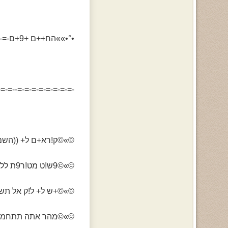
•°•»»הח++ם +9+ם-=->א2ל א[+ +!תר««•°
=-=-==-=-=-=-=-=-=-=-
©»©ק!רא+ם ל+ ((השם
©»©9ש!ט מט!ר9ת ללא תק[ה©»©
©»©+ש ל+ ל!ק אל תש
©»©מהר אתה תתחמם !ת2קש מ+ם א! ש