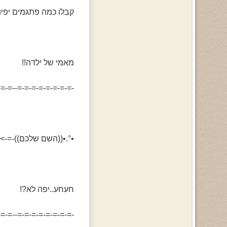
קבלו כמה פתגמים יפיופ
מאמי של ילדה!!
=-=-==-=-=-=-=-=-=-=-
•°.•((השם שלכם))-=->תרא!•ת2+ט!•תק[א!•ת20ל!.•.•.•>
חעחע..יפה לא?!
=-=-==-=-=-=-=-=-=-=-