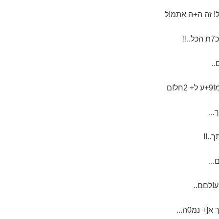
!ם
..
..