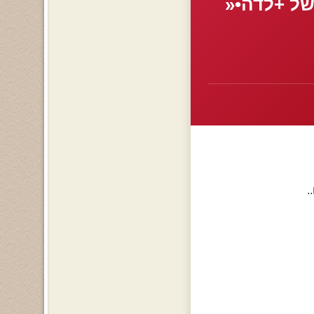
...ש!!ה כ[+0ה..מאמ+ של +לדה•«
.