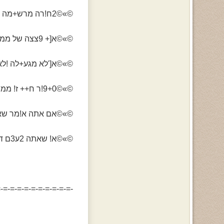
©»©2ח!רה מרש+מה ממש מ!שלמת©»©
©»©א[+ 9צצה של ממש !א[+ ממש לא ח!למת©»©
©»©א['לא מגע+לה !ל
©»©9+0!ר ח++ ז! ממש על+לה©»©
©»©אם אתה א!מר שא[+ ל
©»©א! שאתה 2ע3ם ד+0לקט©»©
-=-=-=-=-=-=-=-=-=-=-