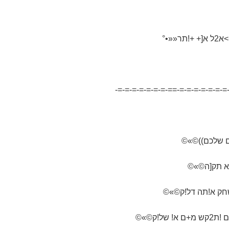
-=-=-=-=-=-=-=-=--=-=-=-=-=-=-=-
 שלכם))©»©
חק א!תה דל!ק©»©
ל!ק©»©