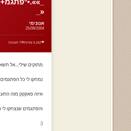
«_
אנונימי
25/08/2004
👁️
4,162 צפיות
💬
7 תגובות
מתוקים שילי...אל תשאל
נמחקו לי כל הפתגמים 
איזה פאקקק מזה התעצב
והפתגמים שנצחקו לי היו פי 3 ממה שכתבתי לכם עכשיו...טו
(: