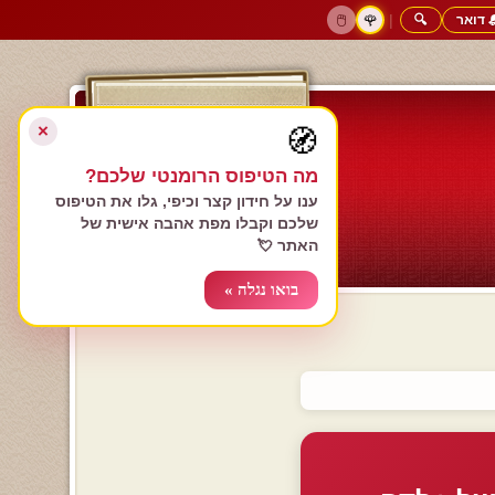
 דואר
🔍
|
🖱️
🌹
דף הבית
גולשים כותבים
הרשם עכשיו
התחבר
צימרים רומנטיים
חנות המתנות