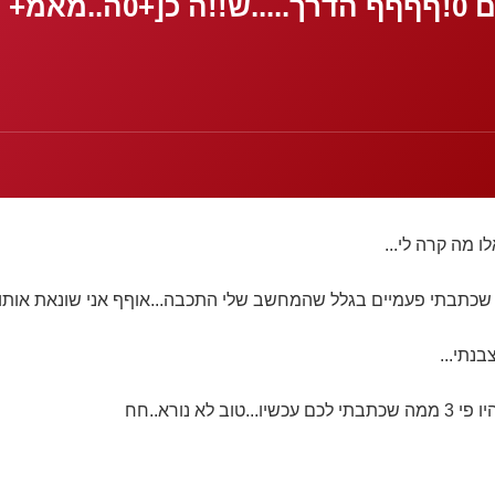
_»».•°פתגמ+ם 0!ףףףף הדרך..
ו מה קרה לי...
שכתבתי פעמיים בגלל שהמחשב שלי התכבה...אוףף אני שונאת אותו.
נתי...
ב לא נורא..חח