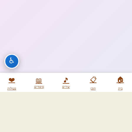
♿
❤️
📋
🏠
📖
🎵
שירים
סיפורים
בית
תוכן
פעולות