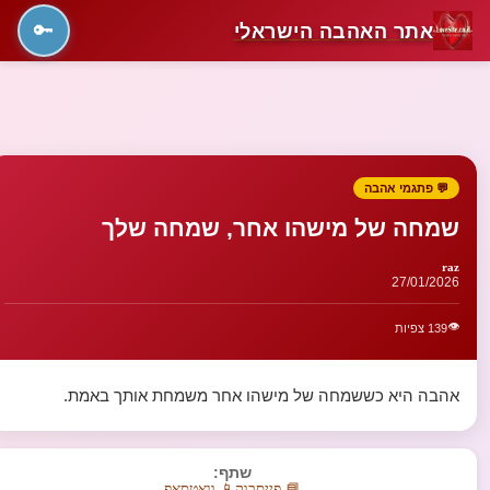
אתר האהבה הישראלי
🔑
💬 פתגמי אהבה
שמחה של מישהו אחר, שמחה שלך
raz
27/01/2026
👁️
139 צפיות
אהבה היא כששמחה של מישהו אחר משמחת אותך באמת.
שתף:
📘 פייסבוק
📱 וואטסאפ