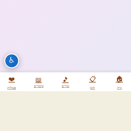
♿
❤️
📋
🏠
📖
🎵
שירים
סיפורים
בית
תוכן
פעולות