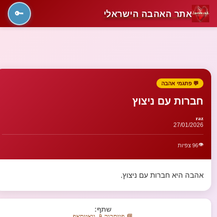
אתר האהבה הישראלי
🔑
💬 פתגמי אהבה
חברות עם ניצוץ
raz
27/01/2026
👁️
96 צפיות
אהבה היא חברות עם ניצוץ.
שתף:
📘 פייסבוק
📱 וואטסאפ