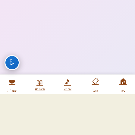
♿
❤️
📋
🏠
📖
🎵
שירים
סיפורים
בית
תוכן
פעולות