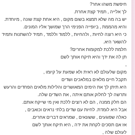
חיפשת משהו אחר?
לך אלייה , תמיד קצת אחרת.
יש בה מה שלא תמצא בשום מקום , היא אחת קצת שונה , מיוחדת.
והיא מהממת , ביופייה הפנימי הרך שמושך אליו המונים.
כי היא רוצה לחיות , ולהחיות , ללמוד וללמד , תמיד להשתנות ותמיד
להשאר היא.
חלמת ללכת למקומות אחרים?
תן לה את ידך והיא תיקח אותך לשם
,
מקום שלעולם לא ראית ולא שמעת על קיומו ,
תקבל חיים מלאים במלאכים ושדים
היא תיתן לך את הימים המאושרים והלילות מלאים הפחדים והרעש
ותרשה לך לחלוק אותם איתה , את השדים שלה.
הם חלק ממנה , הם לא רוצים ללכת ואין מי שייקח אותם.
אבל היא לומדת. לחיות עם שדים בלתי נראים וכואבים ,
כאלה שפוגעים , ששונאים , שמראים דברים אחרים.
אז אם תסכים לקחת את ידה , היא תיקח אותך לשם
לעולם שלה ,