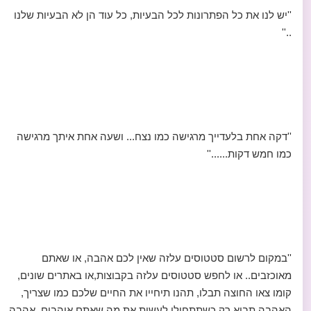
''יש לנו את כל הפתרונות לכל הבעיות, כל עוד הן לא הבעיות שלנו
..''
''דקה אחת בלעדייך מרגישה כמו נצח... ושעה אחת איתך מרגישה
כמו חמש דקות......''
''במקום לרשום סטטוסים עלזה שאין לכם אהבה, או שאתם
מאוכזבים.. או לחפש סטטוסים עלזה בקבוצות,או באתרים שונים,
קומו צאו החוצה תבלו, תהנו תיחייו את החיים שלכם כמו שצריך,
האהבה תבוא רק כשתתחילו לעשות את מה שאתם אוהבים, אהבה