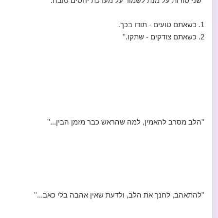
''שני סודות על מנת לשמור על מערכת יחסים טובה:
1. כשאתם טועים - תודו בכך.
2. כשאתם צודקים - שתקו.''
''הלב מסרב להאמין, למה שהראש כבר מזמן הבין...''
''להתאהב, לחנך את הלב, ולדעת שאין אהבה בלי כאב...''