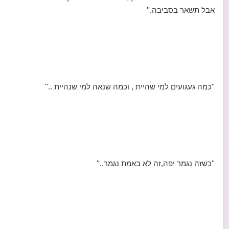
אבל תשאר בסביבה.''
''כמה געגועים למי שהיית , וכמה שנאה למי שנהיית ..''
''כשזה נגמר יפה,זה לא באמת נגמר..''