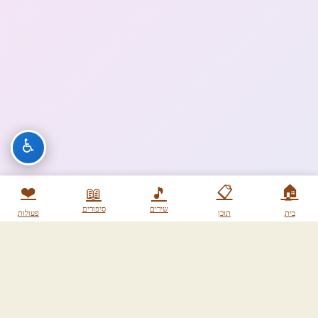
♿
❤️
📋
🏠
📖
🎵
שירים
סיפורים
בית
תוכן
פעולות