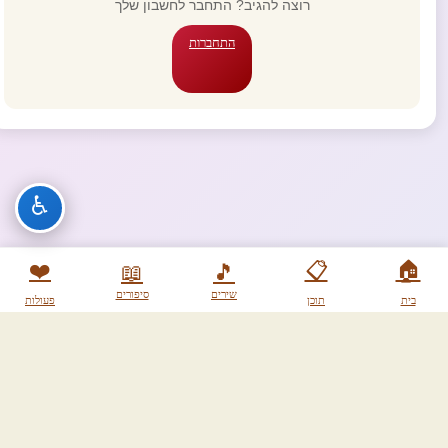
רוצה להגיב? התחבר לחשבון שלך
התחברות
♿
❤️
📋
🏠
📖
🎵
שירים
סיפורים
בית
תוכן
פעולות