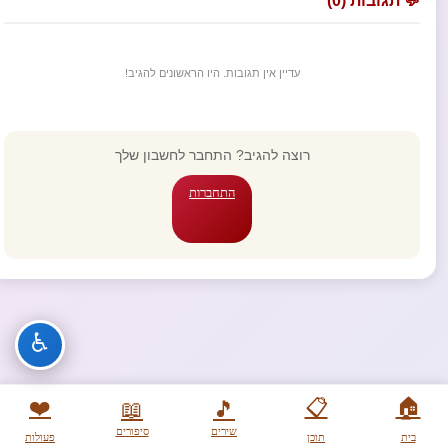
💬 תגובות (0)
עדיין אין תגובות. היו הראשונים להגיב!
רוצה להגיב? התחבר לחשבון שלך
התחברות
♿
❤️
📋
🏠
📖
🎵
שירים
סיפורים
בית
תוכן
פעולות