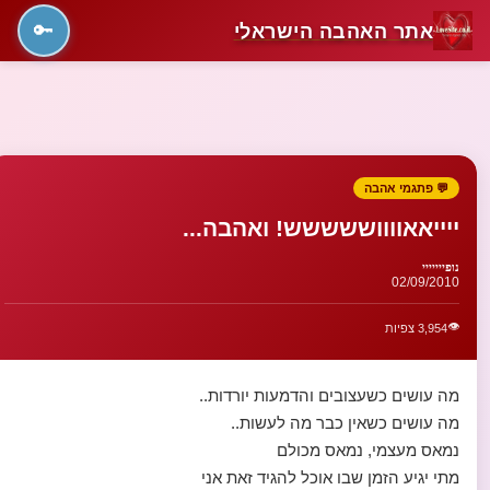
אתר האהבה הישראלי
🔑
💬 פתגמי אהבה
ייייאאווווששששש! ואהבה...
נופייייייי
02/09/2010
👁️
3,954 צפיות
מה עושים כשעצובים והדמעות יורדות..
מה עושים כשאין כבר מה לעשות..
נמאס מעצמי, נמאס מכולם
מתי יגיע הזמן שבו אוכל להגיד זאת אני