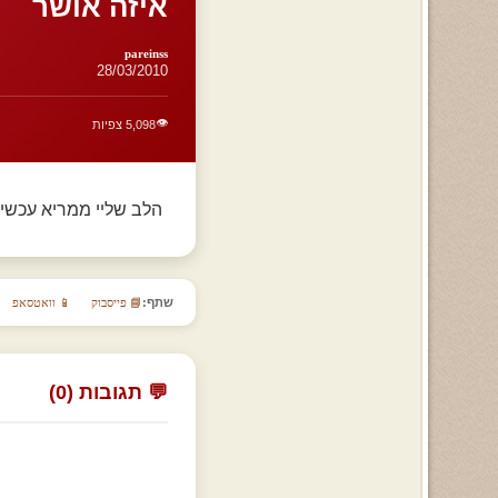
איזה אושר
pareinss
28/03/2010
👁️
5,098 צפיות
הלב שליי ממריא עכשיו כמו כדור
שתף:
📘 פייסבוק
📱 וואטסאפ
💬 תגובות (0)