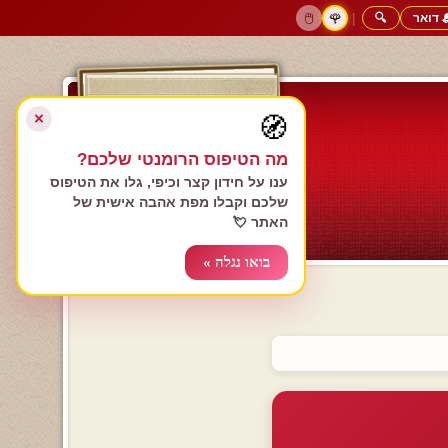
 דואר
🔍
|
🖱️
🌹
דף הבית
גולשים כותבים
הרשם עכשיו
התחבר
צימרים רומנטיים
חנות המתנות