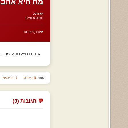
מה היא אהב
ראובן27
12/03/2010
👁️
5,030 צפיות
אהבה היא ההיקשרות 
שתף:
📘 פייסבוק
📱 וואטסאפ
💬 תגובות (0)