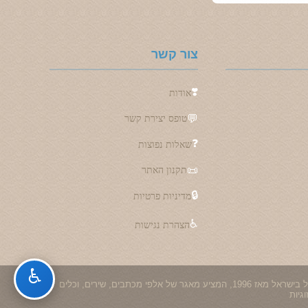
צור קשר
❣️
אודות
💬
טופס יצירת קשר
❓
שאלות נפוצות
📜
תקנון האתר
🔒
מדיניות פרטיות
♿
הצהרת נגישות
♿
💕 מקום שבו אהבה מתחילה - LoveSite הוא אתר האהבה והתוכן המוביל בישראל מאז 1996, המציע מאגר של אלפי מכתבים, שירים, וכלים
גיות