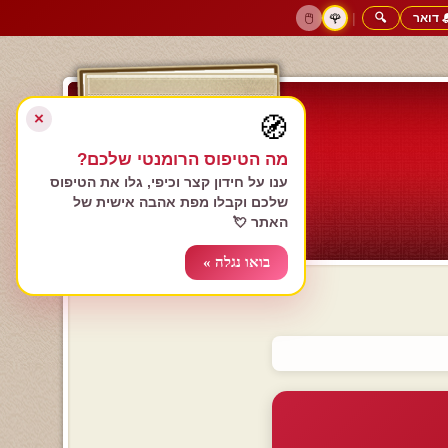
 דואר
🔍
|
🖱️
🌹
דף הבית
גולשים כותבים
הרשם עכשיו
התחבר
צימרים רומנטיים
חנות המתנות