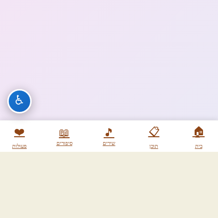
♿
❤️
📋
🏠
📖
🎵
שירים
סיפורים
בית
תוכן
פעולות