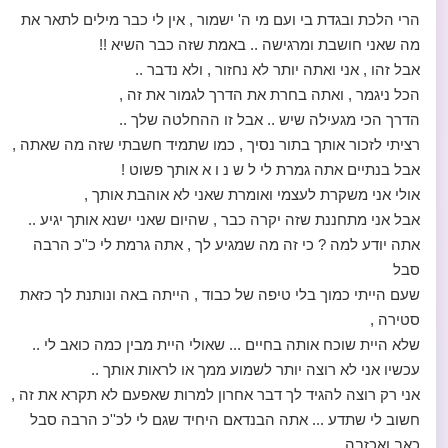
הרי הלכת ובגדת בי ועם מי ה' ישמור , אין לי כבר מילים לתאר את
מה שאני חושבת ומרגישה .. באמת שזה כבר השיא !!
אבל זהו , אני ואתה יותר לא נחזור , ולא נדבר ..
הכל ניגמר , ואתה בחרת את הדרך לגמור את זה ,
הדרך הכי מגעילה שיש .. אבל זו ההחלטה שלך ..
רציתי לזכור אותך בתור נסיך , כמו שתמיד חשבתי שזה מה שאתה ,
אבל בנתיים אתה גמרת לי ל ש נ ו א אותך פשוט !
אולי אני משקרת לעצמי ואומרת שאני לא אוהבת אותך ,
אבל אני מתחננת שזה יקרה כבר , שהיום שאני ישנא אותך יגיע ..
אתה יודע למה ? כי זה מה שמגיע לך , אתה גרמת לי כ''כ הרבה
סבל
שעם הייתי כמוך בלי טיפה של כבוד , הייתה באה ונותנת לך כזאת
סטירה ,
שלא היית שוכח אותה בחיים ... שאולי היית מבין כמה כואב לי ..
עכשיו אני לא רוצה יותר לשמוע ממך או לראות אותך ..
אני רק רוצה להגיד לך דבר אחרון למרות שאפעם לא תקרא את זה ,
חשוב לי שתדע ... אתה הבנדאם היחיד שגם לי לכ''כ הרבה סבל
כאב ואכזבה ..