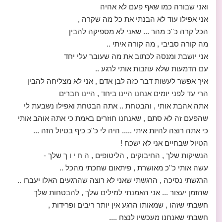
ואני שבורה כמו שאף פעם לא אהיה
אני אפילו עוד לא הבנתי את כל מה שקרה ,
הכל קרה כ''כ מהר ... שאני לא מספיקה להבין
מה קורה סביבי , מה קורה איתי ..
אני יושבת ומנסה לכתוב את מה שעובר עלי יחד
עם הדמעות שלא עוזבות אותי לרגע ..
איך אפשר לעשות דבר כזה לבן אדם , אני לא מצליחה להבין
הרי עד לפני יומים אנחנו היינו ביחד , היינו חברים
אתה אהבת אותי , והבטחת .. אתה הבטחת ואפילו נשבעת לי
שהפעם זה לא סתם , שאנחנו חוזרים באמת כי אתה אוהב אותי
כי אתה רוצה להיות איתי ..... היה לי כ''כ כיף בטיול הזה ...
הטיול שבחיים אני לא ישכח !
הנשיקות שלך , החיבוקים , הליטופים , ה ח י ו ך שלך -
עשה אותי כ''כ מאושרת , פיתאום שחכתי מהכל ..
הרגשתי נסיכה , הרגשתי שאני לא רוצה שהרגעים האלו יעברו ..
שהזמן יעצור ... אני האמנתי למילים שלך , להבטחות שלך
חשבתי שזהו , שמאותו הרגע אין יותר ריבים ופרידות ,
חשבתי שאנחנו מעכשיו לנצח ....