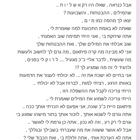
אבל כנראה , שאלו היו רק א ש ל י ו ת ..
שהמילים , ההבטחות , והשבועות ?
יצאו לך מהפה כמו מ י ם ,
שאתה לא באמת התכוונת למה שאמרת לי ,
אתה שיחקת בי , ואני היתי תמימה שוב האמנתי ,
שוב אכלתי את המילים שלך , ואת ההבטחות שלך
אני לא מבינה מה קרה פיתאום , מה גרם לך לחשוב ולעשות
מה שעשית , לדבר אליי כ''כ מגעיל .... ל ר ו ק לי בפנים ,
ולהגיד לי זה מה שמגיע לך ?!
אני בחיים לא ישכח את זה ... לא יכולתי לעצור את הדמעות
באוותו הרגע , רציתי למות , לברוח אבל לא יכולתי ..
הייתי צריכה לקבל את ההשפלה הזו ,
הייתי צריכה לשמוע את המילים שאמרת לי ..
פיתאום היית כ''כ שונה, אני אפעם לא הכרתי אותך ככה ..
אתה גורם לי לשנוא אותך , לזכור אותך בתור מישהו שפגע בי
וגרם לי רק רע , וזה לא נכון , אתה כן גרמת לי לאושר ..
אבל לא אושר ששווה את מה שעברתי בשבילך ובגללך ,
אתה לא הערכת אותי , אתה זלזלת בי , ואת הכבוד שלי ?