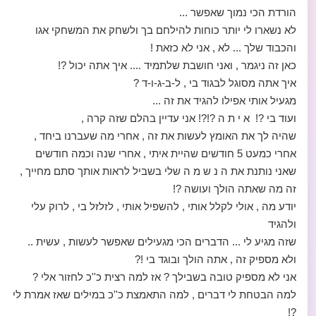
הורדת הכי נמוך שאפשר ...
לא נשארו לי יותר כוחות להילחם בך ולשחק את המשחקי אגו
והכבוד שלך ... לא , אני לא כזאת !
כאן זה ניגמר , ואני חושבת שלתמיד .... איך אתה יכול ?!
איך אתה מסוגל לבגוד בי , ל-ב-ג-ו-ד ?
מגעיל אותי אפילו להגיד את זה ...
ועוד בי ?! א י ת ה ?!?! אני עדיין בהלם שזה קרה ,
שהיה לך את האומץ לעשות את זה , אחרי מה שעברנו ביחד ,
אחרי כמעט 5 חודשים שהיית איתי , אחרי שנה וכמה חודשים
שאני נותנת את ה נ ש מ ה שלי בשביל לראות אותך סתם מחייך ,
זה מה שאתה הולך ועושה ?!
יודע מה , אולי לקלל אותי , להשפיל אותי , לזלזל בי , לרוק עלי
ולהגיד
שזה מגיע לי ... הדברים הכי מגעילים שאפשר לעשות , עשית ..
ולא מספיק זה , אתה הולך ובוגד בי !?
אני לא מספיק טובה בשבילך ? אז למה רצית כ''כ לחזור אלי ?
למה הבטחת לי דברים , למה התאמצת כ''כ במילים שאז אמרת לי
?!