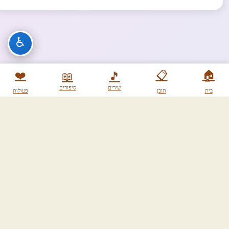
♿
❤️
📋
🏠
📖
🎵
שירים
סיפורים
בית
תוכן
פעולות