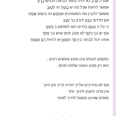
ואם ה עֱרֱבֱ לא יהיה נחמד כנראה תרגיש בֱרֱעֱ
אפשר לראות שכל מה ש בֱוֱטֱלֱ זה לֱטֱוֱבֱ
ואפשר להבין את המאמינים שחֱמֱשֱ זה בעצם שֱמֱחֱ
אם תרדוף בֱצֱעֱ ידבק בך עֱצֱבֱ
כי כל ה טֱעֱםֱ בחיים הוא לסתפק ב מֱעֱטֱ
אם יש בך דֱחֱףֱ לא מובן סימן שיש בך פֱחֱדֱ
אתה יכול לבחור בין מֱרֱ וחֱמֱוֱץֱ או להיות רֱםֱ וצֱוֱמֱחֱ
המצפון לעולם אינו מונע מעשים רעים ,
הוא רק מונע הנאה שלמה מהם .
אם לא מחייכים אלייך תהיה נדיב ותן חיוך
אין אדם הזקוק לחיוך יותר
מאדם שאיננו מסוגל לחייך לאחר