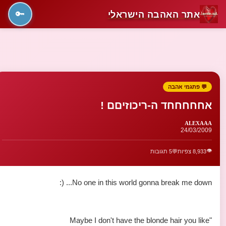
אתר האהבה הישראלי
🔑
💬 פתגמי אהבה
אחחחחחד ה-ריכוזיםם !
ALEXAAA
24/03/2009
👁️
8,933 צפיות
💬
5 תגובות
No one in this world gonna break me down... (:
"Maybe I don't have the blonde hair you like