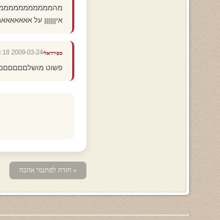
מהמממממממממממ
איןןןןןן על אאאאאאא
2009-03-24 09:28:18
ספירדאלי
פשוט מושלםםםםםם
« חזרה לפתגמי אהבה