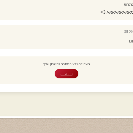
מם#
מאאאאאאאאא 3>
ם
רוצה להגיב? התחבר לחשבון שלך
התחברות