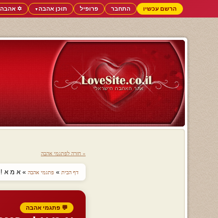
הרשם עכשיו
התחבר
פרופיל
תוכן אהבה
✡️ אהבה 
▼
« חזרה לפתגמי אהבה
»
» א מ א ! ,
דף הבית
פתגמי אהבה
💬 פתגמי אהבה