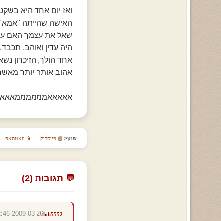
ואז יום אחד היא בשקט
האישה שהייתה "אמא" 
שאל את עצמך האם עשי
היה עדין ואוהב, תכבד
אחד הולך, הזיכרון נשא
אהוב אותה יותר מאשר
אאאאאממממממאאא !!!!
שתף:
📘 פייסבוק
📱 וואטסאפ
💬 תגובות (2)
2009-03-26 23:22:46
loli5552