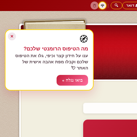
 דואר
🔍
|
🖱️
🌹
דף הבית
גולשים כותבים
הרשם עכשיו
התחבר
צימרים רומנטיים
חנות המתנות