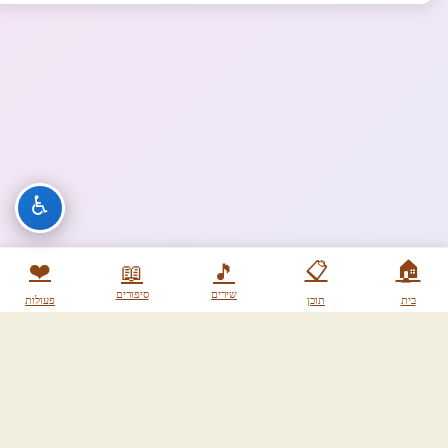
♿
❤️
📋
🏠
📖
🎵
שירים
סיפורים
בית
תוכן
פעולות