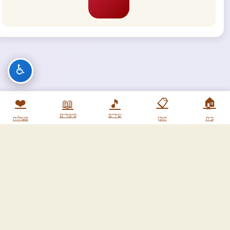
♿
❤️
📋
🏠
📖
🎵
שירים
סיפורים
בית
תוכן
פעולות