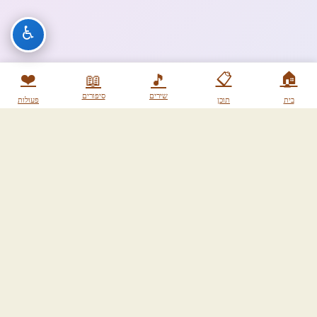
♿
❤️
📋
🏠
📖
🎵
שירים
סיפורים
בית
תוכן
פעולות