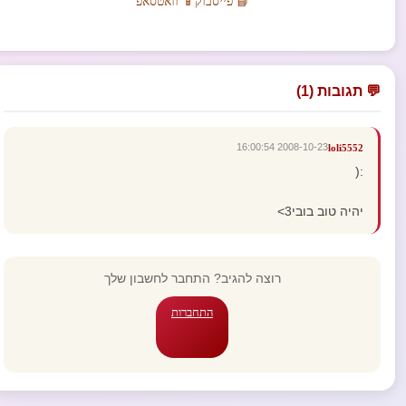
📘 פייסבוק
📱 וואטסאפ
💬 תגובות (1)
2008-10-23 16:00:54
loli5552
:(
יהיה טוב בובי3>
רוצה להגיב? התחבר לחשבון שלך
התחברות