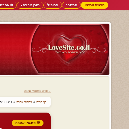
הרשם עכשיו
התחבר
פרופיל
תוכן אהבה
✡️ אהבה 
▼
« חזרה לפתגמי אהבה
»
» ריכווז יפ
דף הבית
פתגמי אהבה
💬 פתגמי אהבה