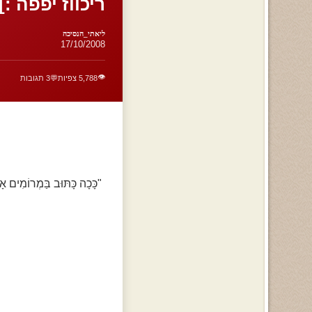
ריכווז יפפה :]
ליאתי_הנסיכה
17/10/2008
👁️
5,788 צפיות
💬
3 תגובות
"כָּכָה כָּתּוּב בַּמְרוֹמִים אָס