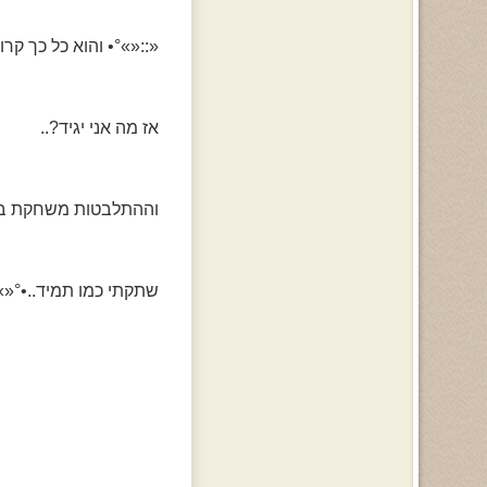
«::«»°• והוא כל כך קרוב
אז מה אני יגיד?..
וההתלבטות משחקת בי.
שתקתי כמו תמיד..•°«»