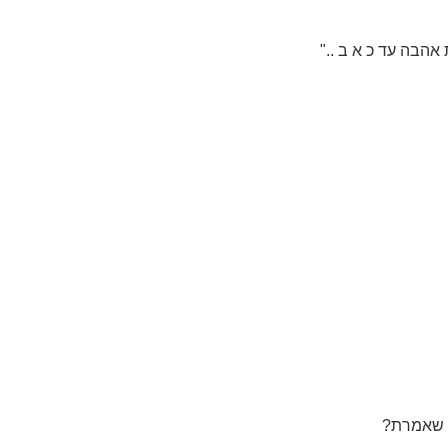
אהבה עד כ א ב .."
ת שאמרת?