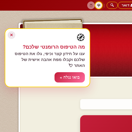
 דואר
🔍
|
🖱️
🌹
דף הבית
גולשים כותבים
הרשם עכשיו
התחבר
צימרים רומנטיים
חנות המתנות