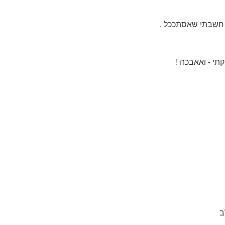
חשבתי שאסתככל ,
י - ואאבכה !
ב