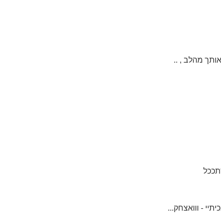
ותך מהלב , ..
תככל
יי - ווואצחק...