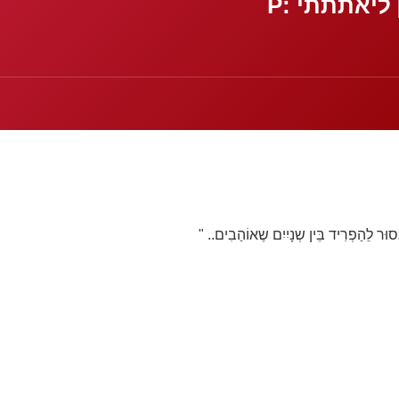
 ליאתתתי :P
וּר לֵהַפְרִיד בֵּין שְנָיִיִם שֶאוֹהַבִים.. "