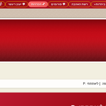
ביהדות
רשת האהבה
💬 פורומים
💕 הכרויות
💬 יעוץ ריגשי
📬
▼
פה :] ליאתתתי :P