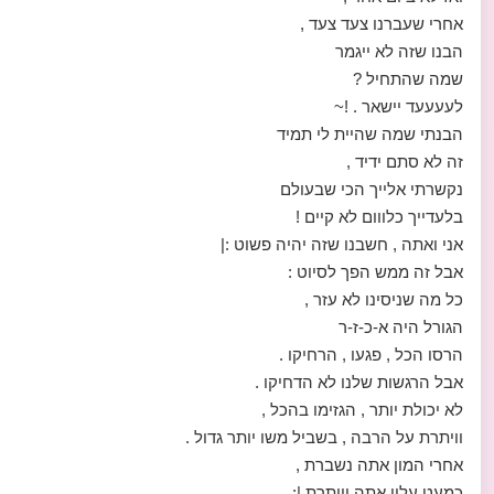
אחרי שעברנו צעד צעד ,
הבנו שזה לא ייגמר
שמה שהתחיל ?
לעעעעד יישאר . !~
הבנתי שמה שהיית לי תמיד
זה לא סתם ידיד ,
נקשרתי אלייך הכי שבעולם
בלעדייך כלווום לא קיים !
אני ואתה , חשבנו שזה יהיה פשוט :|
אבל זה ממש הפך לסיוט :
כל מה שניסינו לא עזר ,
הגורל היה א-כ-ז-ר
הרסו הכל , פגעו , הרחיקו .
אבל הרגשות שלנו לא הדחיקו .
לא יכולת יותר , הגזימו בהכל ,
וויתרת על הרבה , בשביל משו יותר גדול .
אחרי המון אתה נשברת ,
כמעט עליי אתה וויתרת |: