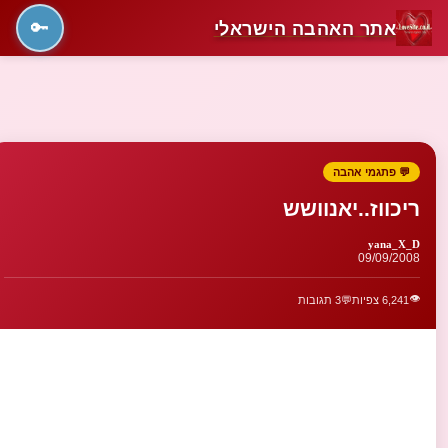
אתר האהבה הישראלי
🔑
💬 פתגמי אהבה
ריכווז..יאנוושש
yana_X_D
09/09/2008
👁️
6,241 צפיות
💬
3 תגובות