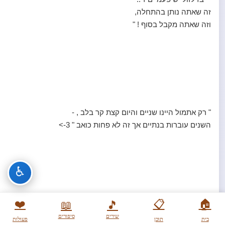
זה שאתה נותן בהתחלה,
וזה שאתה מקבל בסוף ! "
" רק אתמול היינו שניים והיום קצת קר בלב , -
השנים עוברות בנתיים אך זה לא פחות כואב " 3->
♿
" . . גברים הם כמו צל ,
❤️
📋
🏠
📖
🎵
- שתרדפי אחריהם הם יברחו ממך ,
שירים
סיפורים
בית
תוכן
פעולות