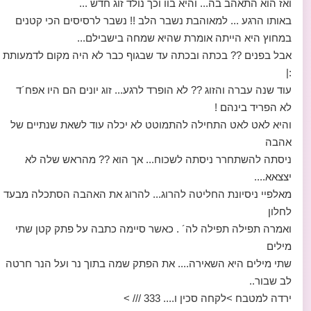
ואז הוא התאהב בה... והיא בוו וכך נולד זוג חדש ...
באותו הרגע ... למאוהבת נשבר הלב !! נשבר לרסיסים הכי קטנים
במחוץ היא הייתה אומרת שהיא שמחה בישבילם...
אבל בפנים ?? בכתה ובכתה עד שבגוף כבר לא היה מקום לדמעותת
:|
עוד שנה עברה והזוג ?? לא הופרד לרגע... זוג יונים הם היו אפח´ד
לא הפריד בינהם !
והיא לאט לאט התחילה להתמוטט לא יכלה עוד לשאת שנתיים של
אהבה
ניסתה להשתחרר ניסתה לשכוח... אך הוא ?? מהראש שלה לא
יצצאא....
מאלפיי ניסיונת החליטה להרוג... להרוג את האהבה הסתכלה מבעד
לחלון
ואמרה תפילה תפילה לה´ . כאשר סיימה כתבה על פתק קטן שתי
מילים
שתי מילים היא השאירה.... את הפתק שמה בתוך נר ועל הנר חרטה
לב שבור..
ירדה למטבח >לקחה סכין ו.... 333 /// >