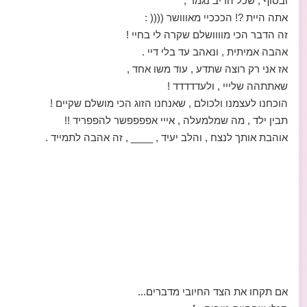
ובסוף , שכל הריב נגמר ,
אתה היית ?! הכככיי מאווושר (((( :
זה הדבר הכי מוווושלם שקרה לי בחיי !
אהבה אמיתית , ונאהב עד בלי דיי .
אז אני רק רוצה שתדע , עוד משו אחד ,
שאתתהה שלייי , ולעדדדדד !
הוכחנו לעצמנו ולכולם , שאנחנו הזוג הכי מושלם שקיים !
תבין ילד , מה שמלמעלה , אייי אפפפפשר להפפריד !!
אוהבת אותך לנצח , והלב יעיד , ____ , זה אהבה לתמייד .
אם תקחו את הצד החיובי מדברים...