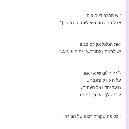
"יש הרבה דגים בים ,
אבל החוכמה היא ליתפוס כריש :] "
"את הגלגל אין לסובב !!
יש להמתין לתורך..כי גם הוא יגיע.."
-" זה חלום שלא ייגמר ,
על ה כ ו ל נתגבר ..
נצעד יחדיו אל העתיד ,
ליבי שלך , איתך תמיד (: "
" כל מה שקורה רצונו של הבורא "