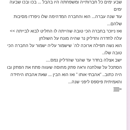
שבע ימים כל חברותייה ומשפחתה היו בהבל ... בכו ובכו שבעה
ימים
עוד שנה עברה... הוא והחברה המדהימה שלו ניפרדו מסיבות
שלהם...
ואז ניזכר בחברה הכי טובה שהייתה לו החליט לבוא לבייתה >>
עלה לחדרה והדליק נר שהיה מונח על השולחן
הוא נשה תפילה ארוכה לה´ שישמור עליה ישמור על החברה הכי
טובה שלו..
ישב אצלה בחדר עד שהנר שהדליק נמס....
הסתכל על שולחנה וראה פתק מחוסה שעווה פתח את הפתק ובו
היה כתוב.. "אהבתי אותו " ואז הוא הבין ... שאת אהבתו היחידה
והאמיתית פיספס ליפני שנה...
=[[[[[