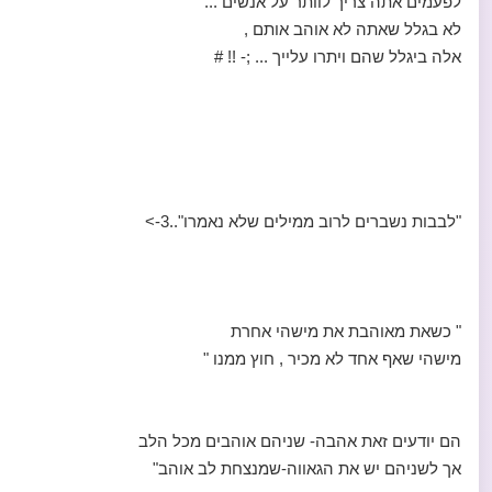
לפעמים אתה צריך לוותר על אנשים ...
לא בגלל שאתה לא אוהב אותם ,
אלה ביגלל שהם ויתרו עלייך ... ;- !! #
"לבבות נשברים לרוב ממילים שלא נאמרו"..3->
" כשאת מאוהבת את מישהי אחרת
מישהי שאף אחד לא מכיר , חוץ ממנו "
הם יודעים זאת אהבה- שניהם אוהבים מכל הלב
אך לשניהם יש את הגאווה-שמנצחת לב אוהב"