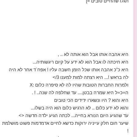
תגלו שהחיים טובים =]
היא אהבה אותו אבל הוא אותה לא .. ,
היא חיכתה לו אבל הוא לא ידע על קיום ריגשותיה...
היא כ"כ אהבה אותו שכל הזמן חשבה עליו ! אפח´ד אחר לא היה
לה בראש !... היא רצתה למות למענו 3/>
ולמרות החברות הטובות שהיו לה לא סיפרה כלום :X
ה=כ=ל היא שמרה בבטן.... עד שחלפה לה שנה.. ! .
היא והוא ? היו ונשארו ידידים הכי טובים
והוא לא ידע כלום .. לא הרגיש כלום הוא היה בשלו...
עד שהגיע היום הנורא בחייה... לכתה הגיע ילדה חדשה <>
שיער חום חלק עייניה ירוקות כדשא לחיים אדמדמות פשוט מושלמת
!