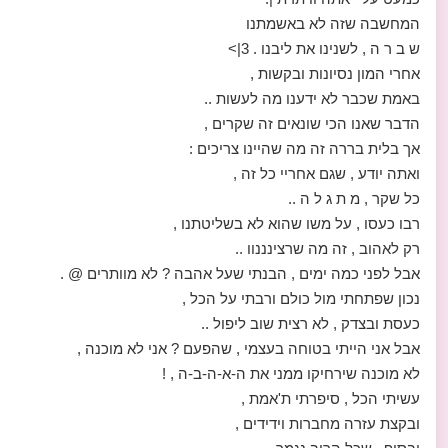
המחשבה שזה לא באשמתנו
ש ב ר ה , לשנינו את ליבנו . 3|>
אחרי המון נסיונות ובקשות ,
באמת שכבר לא ידענו מה לעשות ..
הדבר שאנו הכי שונאים זה שקרים ,
אך בלית בררה זה מה שהיינו צריכים :
ואתה יודע , שגם אחריי כל זה ,
כל שקר , מ ת ג ל ה ..
רבו כעסו , על משו שהוא לא בשליטתנו ,
רק לאהוב , זה מה שרצינננוו ..
אבל לפני כמה ימים , הבנתי שעל אהבה ? לא מוותרים @ .
נכון שפתחתי מול כולם ורבתי על הכל ,
כעסת ובצדק , לא רצית שוב ליפול ..
אבל אני הייתי בטוחה בעצמי , שהפעם ? אני לא מוכנה ,
לא מוכנה שירחיקו ממני את ה-א-ה-ב-ה , !
עשיתי הכל , סיפרתי ת'אמת ,
ובקצת עזרה מחברות וידידים ,