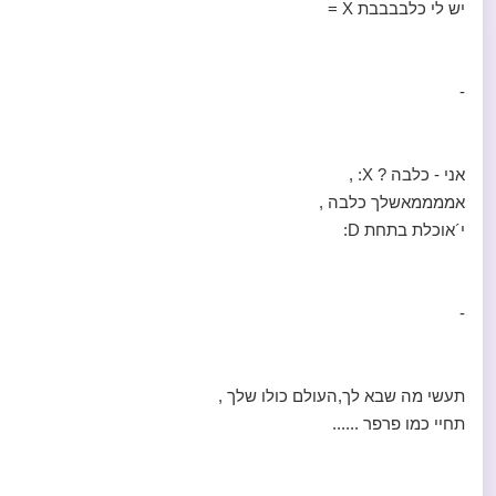
יש לי כלבבבבת X =
-
אני - כלבה ? X: ,
אממממאשלך כלבה ,
י´אוכלת בתחת D:
-
תעשי מה שבא לך,העולם כולו שלך ,
תחיי כמו פרפר ......