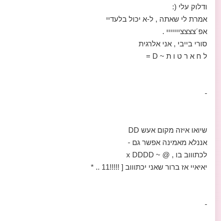
ודלוק עלי (:
אמרת לי שאתה , ל-א יכול בלעדיי
אפ´צצצצייייייי .
סורי בייבי , אני אלרגית
ל ח א ר ט ו ת ~ D =
-
שיואו איזה מקום אעש DD
אננלא מאמינה אפשר גם -
לכתוווב בו , @ ~ x DDDD
יאיאיי אז ברור שאני יכתוווב [ !!!!!11 .. *
-