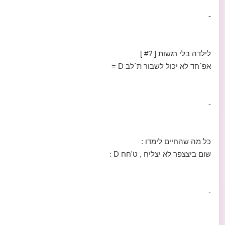
-
לילדה בלי רגשות [ ?# ]
אפ´חד לא יכול לשבור ת´לב D =
-
כל מה שהחיים לימדו :
שום ביצצפר לא יצליח , ט'חח D :
-