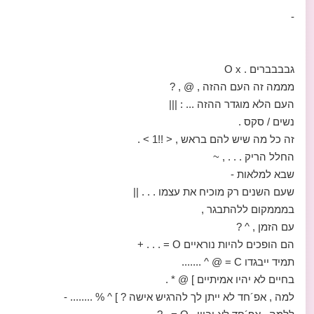
-
גבבבברים . O x
מממה זה העם ההזה , @ , ?
העם הלא מוגדר ההזה ... : |||
נשים / סקס .
זה כל מה שיש להם בראש , < !!1 > .
החלל הריק . . . , ~
שבא למלאות -
שעם השנים רק מוכיח את עצמו . . . ||
במממקום ללהתבגר ,
עם הזמן , ^ ?
הם הופכים להיות נוראיים O = . . . +
תמיד ייבגדו C = @ ^ .......
בחיים לא יהיו אמיתיים ] @ * .
למה , אפ´חד לא ייתן לך להרגיש אישה ? ] ^ % ........ -