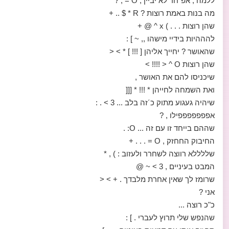
ללמה , אפ´חד לא יביין , O = , ?
מה בנות באמת רוצות ? R * $ .. +
שהן רוצות . . . ) x ^ @ +
להההיות בידיי מישהו ,, ~ ] :
שהאושר ? יחייך אליהן [ !!! ] * > <
שהן רוצות O ^ < !!!! >
שיכניסו להם את האושר ,
ואת השמחה לחייהן * !!! * [[[
שיהיה געגוע מתוק כ´זה בלב ... 3 > . :
אפפפפפפפילו , ?
שההם בייחד זו עם זה ... O: .
החיבוק החחזק , O = . . . +
שללללא רווצה לשחרר ולעזוב : ) , *
המבט בעיניים , 3 > ~ @
שרומז לך שאין אחרת מלבדך . + > <
אני ?
כ"כ רוצה ...
שהנפש שלי תרוץ לעברי . ] :