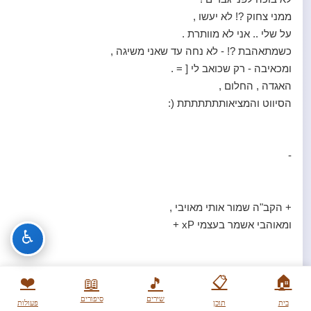
ממני צחוק ?! לא יעשו ,
על שלי .. אני לא מוותרת .
כשמתאהבת ?! - לא נחה עד שאני משיגה ,
ומכאיבה - רק שכואב לי [ = .
האגדה , החלום ,
הסיווט והמציאותתתתתתת (:
-
+ הקב"ה שמור אותי מאויבי ,
ומאוהבי אשמר בעצמי xP +
♿
-
❤️
📋
🏠
📖
🎵
שירים
סיפורים
בית
תוכן
פעולות