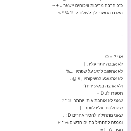
כ"כ הרבה מריבות וויכוחים יישאר .. + ~
האדם החשוב לך לעולם < !!1 % * >
-
אני ? = O
לא אבכה יותר עליו , |
לא אחשוב לרגע על שפתיו ....%
לא אתגעגע לנשיקותיו , # @ .
ולא ארצה במגע ידיו (:
תספרו לו, D = .
שאני לא אוהבת אותו יותתר !!1 * #
שהחלטתי עליו לוותר : |
שאני מתחילה להכיר אחרים D : .
ומנסה להתחיל בחיים חדשים % * P
תגידו לו , [ =