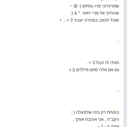
שמזיכרוני פניו נמחקו |: @ ~
שהחיוך אל פניי יחזור. * & (:
ושכל הכאב במהרה יעבור 3 > .. +
-
תגידו לו הכול 3 > .
גם אם אלה סתם מיללים || x
-
בוטחת רק בזה שלמעלה ( :
הקב"ה , אני אוהבת אותך ,
אתה ה - 1 –