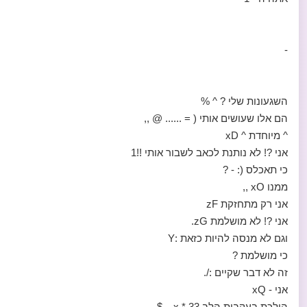
-
השגעונות שלי ? ^ %
הם אלו שעושים אותי ( = ...... @ ,,
^ מיוחדת ^ xD
אני ?! לא נותנת לכאב לשבור אותי !!1
כי תאכלס (: - ?
ממנו xO ,,
אני רק מתחזקת zF
אני ?! לא מושלמת zG.
וגם לא מנסה להיות כזאת :Y
כי מושלמת ?
זה לא דבר שקיים :/.
אני - xQ
הולכת בעקבות הלב 33 * x .. $