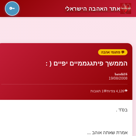
אתר האהבה הישראלי
🔑
💬 פתגמי אהבה
הממשך פיתגגממיים יפיים ( :
batelii16
19/08/2008
👁️
4,126 צפיות
💬
1 תגובות
בס'ד .
אמרת שאתה אוהב ...