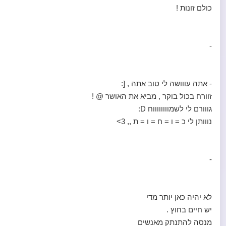
כולם זונות !
-
- אתה עווושה לי טוב אתה , [:
זוורח בכול בוקר , מביא את האושר @ !
גווורם לי לשמווווווווח D:
נווותן לי כ = ו = ח = ו = ת ,, 3>
-
לא יהיה כאן יותר מדי
יש חיים בחוץ .
מנסה להתנתק מאנשים