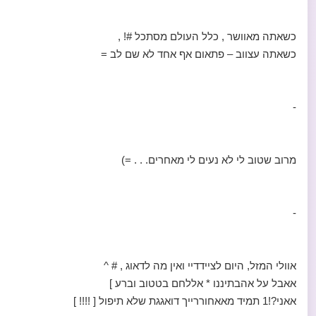
כשאתה מאוושר , כלל העולם מסתכל #! ,
כשאתה עצווב – פתאום אף אחד לא שם לב =
-
מרוב שטוב לי לא נעים לי מאחרים. . . =)
-
אוולי המזל, היום לציידדיי ואין מה לדאוג , # ^
אאבל על אהבתיננו * אללחם בטטוב וברע ]
אאני?!1 תמיד מאאחוררייך דואגגת שלא תיפול [ !!!! ]