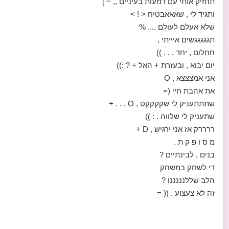
תחזיק אותי עם דמעות בעיניים ,, ~ ]
ותגיד לי , שאאאבטיח < ! >
שלא אעלם לעולם .... %
תגגגגגשים איייתי ,
חחלום , יחד . . . ))
יום יבוא , ובעזרת + האל + ? :))
אני אמצצצא , O
את אהבת חיי (=
שתתתעניק לי שקקקקט , O . . . +
שתעניק לי שלווה . : ))
ררררק אז אני ירגיש , D +
מ ס ו פ ק ת .
בנים , לבינתיים ?
די לשחק במשחק
הלב שללנננננו ?
זה לא צעצוע . (( =