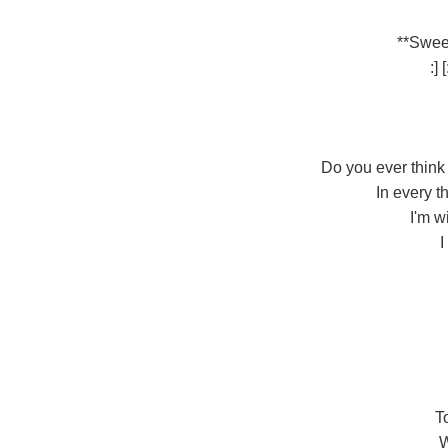
Do you ever think 
In every t
I'm w
I
T
W