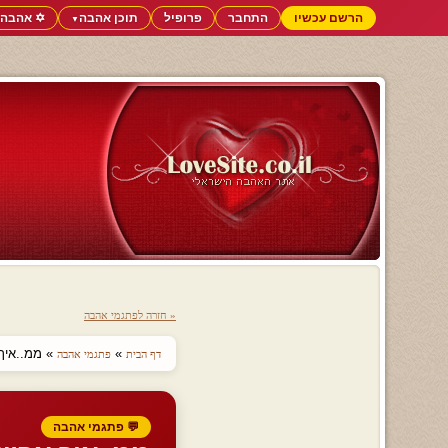
הרשם עכשיו
התחבר
פרופיל
תוכן אהבה
✡️ אהבה 
▼
« חזרה לפתגמי אהבה
»
» ממ..איך 
דף הבית
פתגמי אהבה
💬 פתגמי אהבה