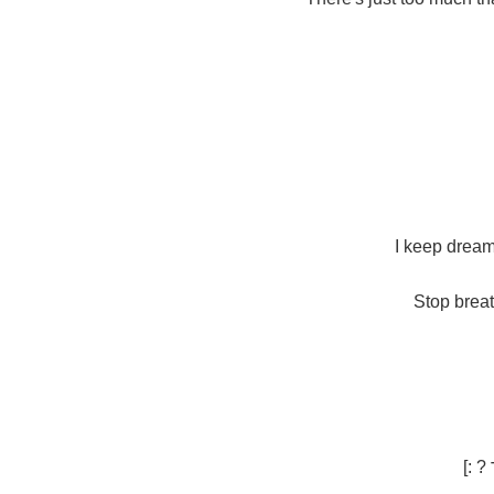
I keep dream
Stop breat
? :]