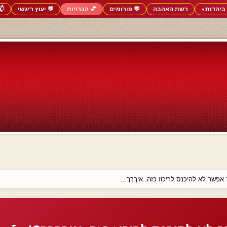
ביהדות
רשת האהבה
💬 פורומים
💕 הכרויות
💬 יעוץ ריגשי
📬
▼
אפשר לא להיכנס לריכוז כזה..איךךך...