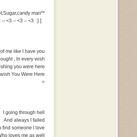
**Sweet,Sugar,candy man**
:] [: 3> -- 3> -- 3> -- :] [:
of me like I have you
hought , In every wish
ishing you were here
 wish You Were Here
=
I going through hell
And always I failed
o find someone I love
ho loves me as well