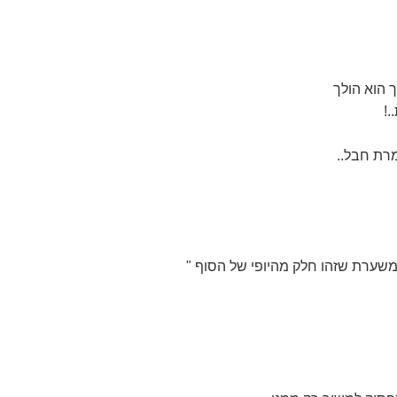
 הוא הולך
.!
רת חבל..
 משערת שזהו חלק מהיופי של הסוף "