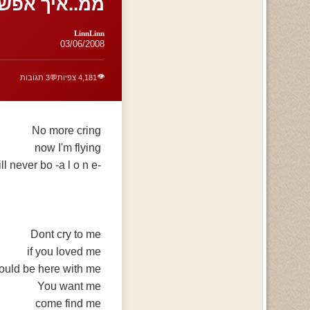
ממ..איך אפשר 
LinnLinn
03/06/2008
👁️
4,181 צפיות
💬
3 תגובות
No more cring
now I'm flying
-You will never bo -a l o n e
Dont cry to me
if you loved me
ould be here with me
You want me
come find me