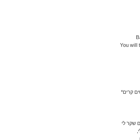
B
You will
ים קרים*
ם שקר לי
,
.