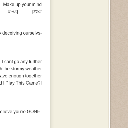
Make up your mind
#%!:] [:!%#
-we are only deceiving ourselvs-
I cant go any further
gh the stormy weather
have enough together
!?Why Should I Play This Game
-I Cant Believe you're GONE -