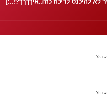
לא להיכנס לריכוז כזה..איךךךך?!..:]
You w