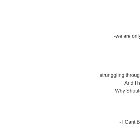
strunggling throu
And I 