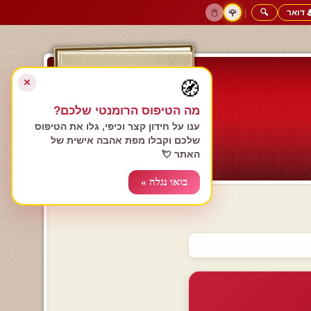
 דואר
🔍
|
🖱️
🌹
דף הבית
גולשים כותבים
הרשם עכשיו
התחבר
צימרים רומנטיים
חנות המתנות