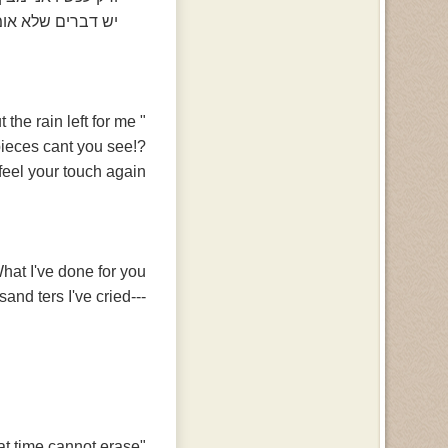
יש דברים שלא אומר
" There's nothing But the rain left for me
?!I'm torn to pieces cant you see
feel your touch again.."
hat I've done for you---
---Fifty thousand ters I've cried
"There's just too much that time cannot erase"