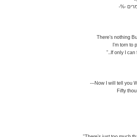
ים -%-
If only I can 
Now I will tell you W