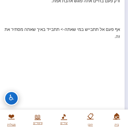
ורק פעם בחיים אתה פוגש אהבת אמת.
אף פעם אל תתבייש במי שאתה-> תתבייד באיך שאתה מסתיר את
זה.
♿
❤️
📋
🏠
📖
🎵
שירים
סיפורים
בית
תוכן
פעולות