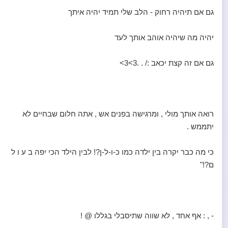
גם אם תיהיה רחוק - הלב שלי תמיד יהיה איתך
יהיה מה שיהיה אוהב אותך לעד
גם אם זה קצת יכאב :/ . .3>3>
רואה אותך מולי , ומרגישה בפנים אש , אתה חלום שבחיים לא
יתממש .
כי מה כבר יקרה בין ילדה כמו כ-ו-ל-ן?! לבין הילד הכי יפה ב ע ו ל
ם?!"
- , : אף אחד , לא שווה שתיסבלי בגללו @ !