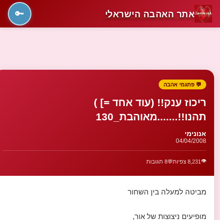
אתר האהבה הישראלי
🔑
💬 פתגמי אהבה
ריכוז ענק!! (עוד אחד =] )
תהנו!!.......מאוהבת_130
אנונימי
04/04/2008
👁️
8,231 צפיות
💬
8 תגובות
מביטה למעלה בין השחור
מופיעים ניצוצות של אור,