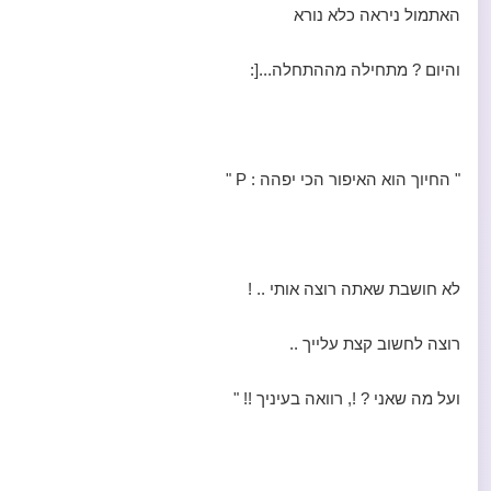
האתמול ניראה כלא נורא
והיום ? מתחילה מההתחלה...[:
" החיוך הוא האיפור הכי יפהה : P "
לא חושבת שאתה רוצה אותי .. !
רוצה לחשוב קצת עלייך ..
ועל מה שאני ? !, רוואה בעיניך !! "