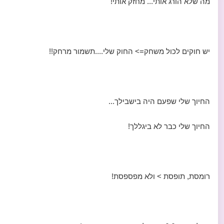
מה שלא הורג אותי... מחזק אותי!
יש חוקים לכול משחק=> החוק שלי....תשמור מרחק!!
החיוך שלי שפעם היה בישבילך...
החיוך שלי כבר לא ביגללך!
רומסת, תופסת > ולא מפספסת!