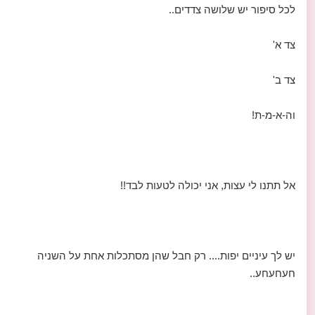
לכל סיפור יש שלושה צדדים..
צד א'
צד ב'
וה-א-מ-ת!
אל תתנו לי עצות, אני יכולה לטעות לבד!!
יש לך עיניים יפות.... רק חבל שהן מסתכלות אחת על השניה
חעחעחע..