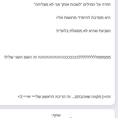
חזרה על המילים "לשכוח אותך אני לא מצליחה"
היא מסרבת להיפרד מרגשות אליו
נשבעת שהיא לא מסוגלת בלעדיו!
מממממלללללללללככככככככההההההההה זה השם השני שלי!!!
זהו=] מקווה שאהבתם... זה הריכוז הראשון שליייי יאיייי 3>
שתף: