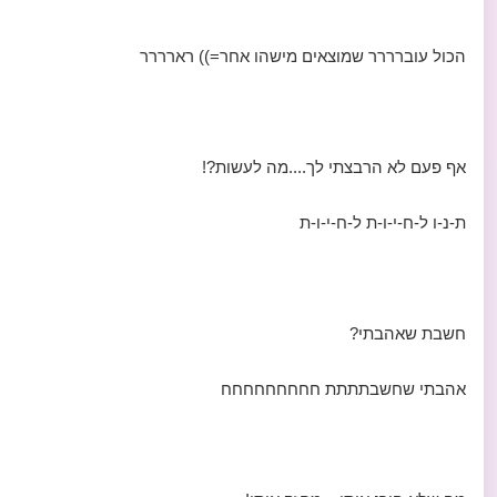
הכול עוברררר שמוצאים מישהו אחר=)) רארררר
אף פעם לא הרבצתי לך....מה לעשות?!
ת-נ-ו ל-ח-י-ו-ת ל-ח-י-ו-ת
חשבת שאהבתי?
אהבתי שחשבתתתת חחחחחחחחח