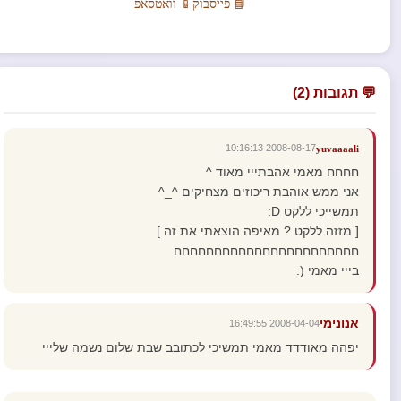
📘 פייסבוק
📱 וואטסאפ
💬 תגובות (2)
2008-08-17 10:16:13
yuvaaaali
חחחח מאמי אהבתייי מאוד ^
אני ממש אוהבת ריכוזים מצחיקים ^_^
תמשייכי ללקט D:
[ מזזה ללקט ? מאיפה הוצאתי את זה ]
חחחחחחחחחחחחחחחחחחחחחחח
בייי מאמי (:
אנונימי
2008-04-04 16:49:55
יפהה מאודדד מאמי תמשיכי לכתובב שבת שלום נשמה שלייי