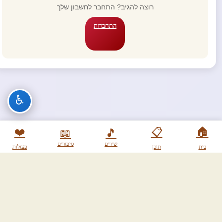
רוצה להגיב? התחבר לחשבון שלך
התחברות
♿
❤️
📋
🏠
📖
🎵
שירים
סיפורים
בית
תוכן
פעולות