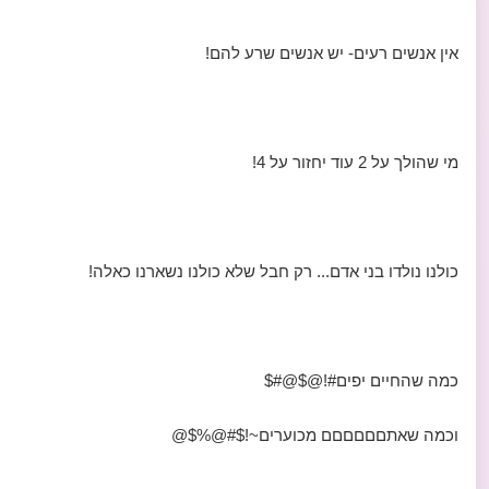
אין אנשים רעים- יש אנשים שרע להם!
מי שהולך על 2 עוד יחזור על 4!
כולנו נולדו בני אדם... רק חבל שלא כולנו נשארנו כאלה!
כמה שהחיים יפים#!@$@#$
וכמה שאתםםםםםם מכוערים~!$#@%$@