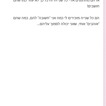
אז הם מתחנפים אליי כל שנייה! זה כל כך לא עוזר כמו שהם
חושבים!
הם כל שנייה מזכירים לי כמה אני "חשובה" להם, כמה שהם
"אוהבים" אותי, שאני יכולה לסמוך עליהם...