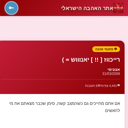
אתר האהבה הישראלי
🔑
💬 פתגמי אהבה
רייכווז [ !! ] יאנוווש = )
אנונימי
31/03/2008
👁️
4,441 צפיות
💬
6 תגובות
אם אתם מחייכים גם כשהמצב קשה, סימן שכבר מצאתם את מי
להאשים