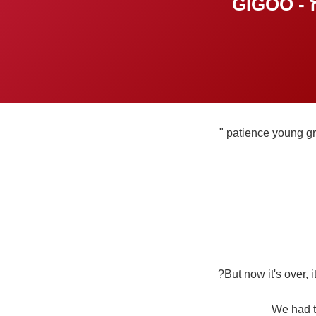
GIGO
patience young gr
But now it's over, it
We had t