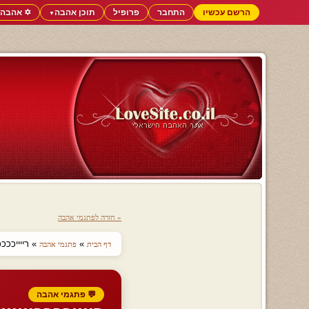
הרשם עכשיו
התחבר
פרופיל
תוכן אהבה
✡️ אהבה 
▼
« חזרה לפתגמי אהבה
»
» רייייככככווווו
דף הבית
פתגמי אהבה
💬 פתגמי אהבה