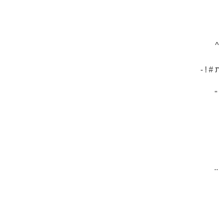
^
# ! -
"
.