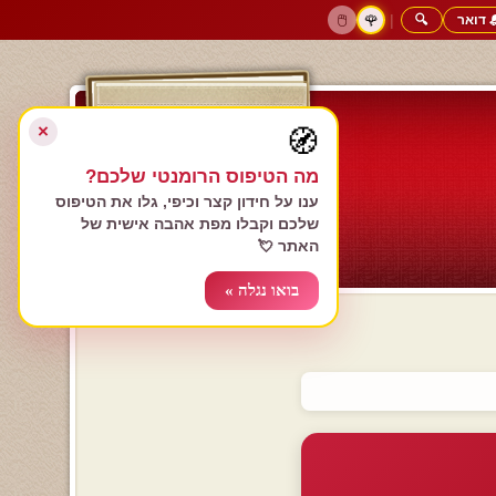
 דואר
🔍
|
🖱️
🌹
דף הבית
גולשים כותבים
הרשם עכשיו
התחבר
צימרים רומנטיים
חנות המתנות