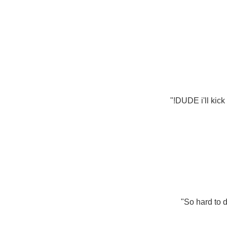
DUDE i'll kick
So hard to d