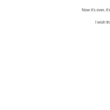
Now it's over, it'
I wish th