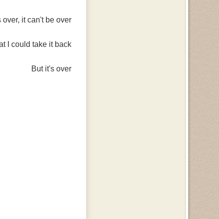
s over, it can't be over
at I could take it back
But it's over