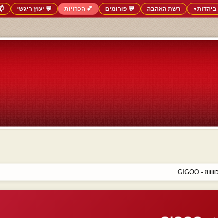
ביהדות
רשת האהבה
💬 פורומים
💕 הכרויות
💬 יעוץ ריגשי
📬
▼
וז - GIGOO