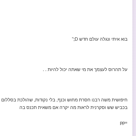
בוא איתי ונגלה עולם חדש D;"
על תהרוס לעצמך את מי שאתה יכול להיות . .
חיפושית משה רבנו חסרת מחוש וכנף, בלי נקודות, שהולכת בסללום
בכביש שש וסקרנית לראות מה יקרה אם משאית תכנס בה
=pp