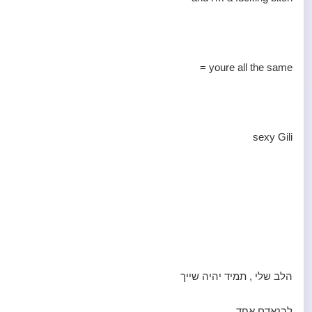
youre all the same =
sexy Gili
הלב שלי , תמיד יהיה שייך
לבנאדם אחד ..