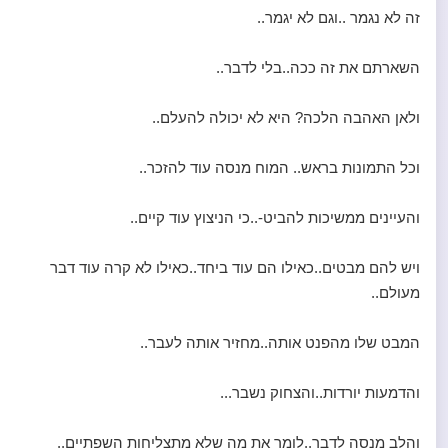
זה לא נגמר ..וגם לא יגמר..
השארתם את זה ככה..בלי לדבר..
ולאן האהבה הלכה? היא לא יכולה להעלם..
וכל התמונות בראש.. המוח מנסה עוד להזכר..
והעיינים ממשיכות להביט-..כי הניצוץ עוד קיים..
ויש להם מבטים..כאילו הם עוד ביחד..כאילו לא קרה עוד דבר
מעולם..
המבט שלו מהפנט אותה..מחזיר אותה לעבר..
והדמעות יורדות..והצחוק נשבר...
והלב מנסה לדבר..לומר את מה שלא מתצליחות השפתיים..