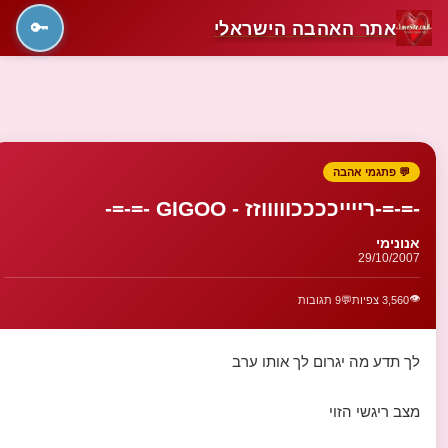
אתר האהבה הישראלי
🔑
💬 פתגמי אהבה
-=-=-רייייככככוווווזז - GIGOO -=-=-
אנונימי
29/10/2007
👁️
3,560 צפיות
💬
9 תגובות
לך תדע מה יגרום לך אותו ערב
מצב ריגשי הזוי