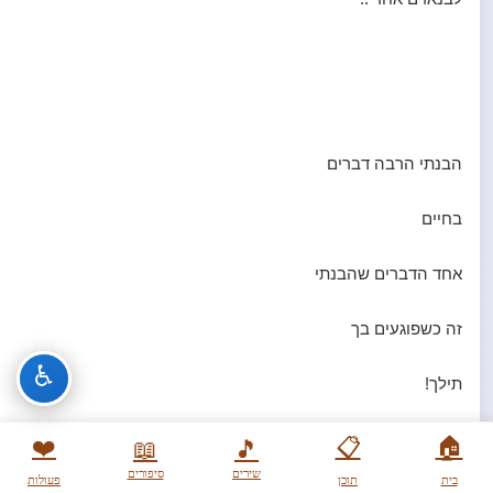
הבנתי הרבה דברים
בחיים
אחד הדברים שהבנתי
זה כשפוגעים בך
♿
תילך!
אל תישאר באותו מקום
❤️
📋
🏠
📖
🎵
שירים
סיפורים
בית
תוכן
פעולות