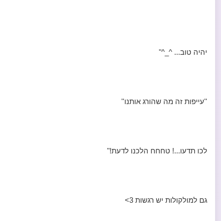
יהיה טוב... ^_^"
''עייפות זה מה שהורג אותנו''
לכו תדעו...! טחחח הלכנו לדעת!"
גם למולקולות יש רגשות 3>