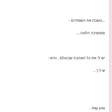
...נושכת את השפתיים -
וממשיכה הלאה....
יש לי את כל האהבה שבעולם , והיא -
ש ל ך ..
hay you. .