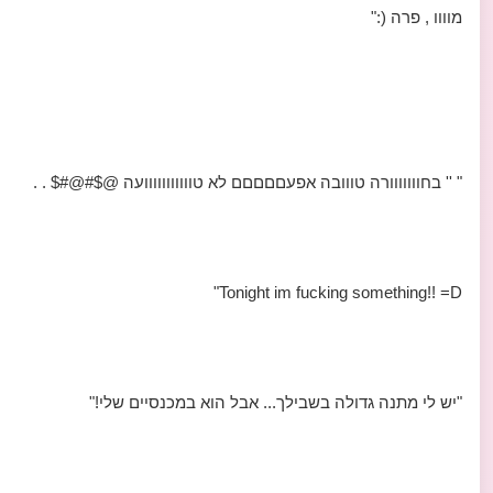
מוווו , פרה (:"
" '' בחווווווורה טווובה אפעםםםםם לא טווווווווווועה @$#@#$ . .
Tonight im fucking something!! =D"
"יש לי מתנה גדולה בשבילך... אבל הוא במכנסיים שלי!"