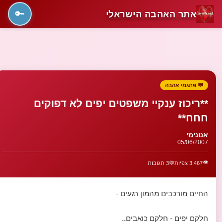
אתר האהבה הישראלי
🔑
💬 פתגמי אהבה
**ריכוז ענקיי משפטים יפים לא דפוקים
חחח**
אנונימי
05/06/2007
👁️
3,467 צפיות
💬
3 תגובות
החיים מורכבים מהמון רגעים -
חלקם יפים - חלקם כואבים..