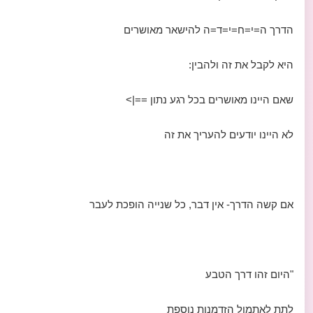
הדרך ה=י=ח=י=ד=ה להישאר מאושרים
היא לקבל את זה ולהבין:
שאם היינו מאושרים בכל רגע נתון ==|>
לא היינו יודעים להעריך את זה
אם קשה הדרך- אין דבר, כל שנייה הופכת לעבר
"היום זהו דרך הטבע
לתת לאתמול הזדמנות נוספת