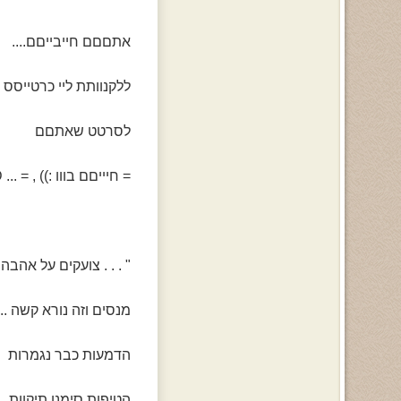
אתםםם חייבייםם....
ללקנוותת ליי כרטייסס ,
לסרטט שאתםם
= חיייםם בווו :)) , = ... D:
" . . . צועקים על אהבה 
מנסים וזה נורא קשה ..
הדמעות כבר נגמרות
הטיפות סימנו תיקוות