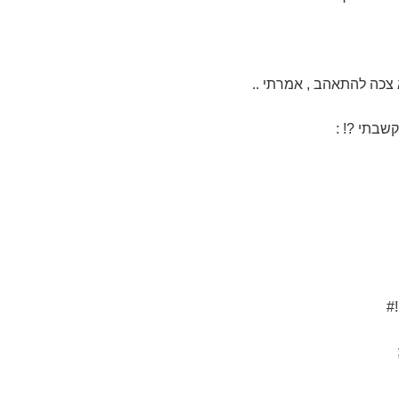
צכה להתאהב , אמרתי ..
שבתי ?! :
#