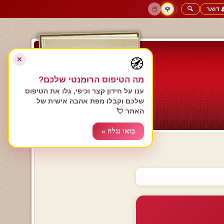
 דואר
🔍
|
🖱️
🌹
דף הבית
גולשים כותבים
הרשם עכשיו
התחבר
צימרים רומנטיים
חנות המתנות