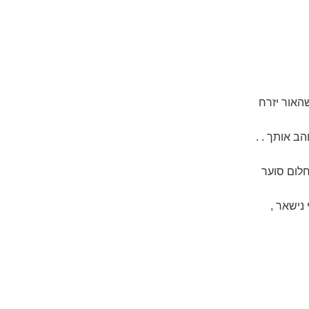
שהאור יזרח
הב אותך . .
חלום סוער
 נישאר ,