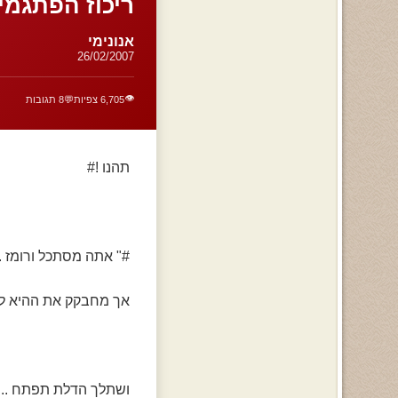
ריכוז הפתגמים
אנונימי
26/02/2007
👁️
6,705 צפיות
💬
8 תגובות
תהנו !#
#" אתה מסתכל ורומז .. ע
אך מחבקק את ההיא לידד
ושתלך הדלת תפתח .. א