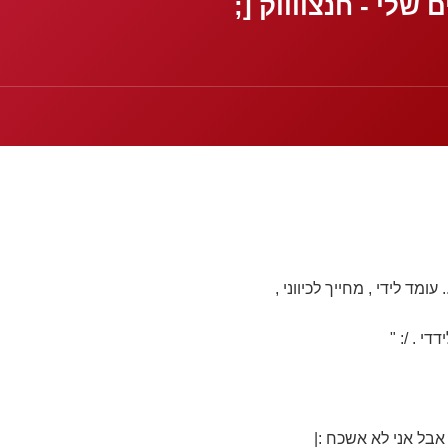
 שלי - חנצווווק [;
ומד לידי , מחייך לכיווני ,
י . /: "
בל אני לא אשכח :|