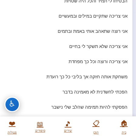
הבטיחו לי תמיד והכל היה שטויות
אני צריכה שתקיים במילים ובמעשיים
אני רוצה שתאהב אותי באמת ובתמים
אני צריכה שלא תשקר לי בחיים
אני צריכה ורוצה וכל כך מפחדת
משחקת אותה חזקה אך בליבי כל כך רועדת
הפכתי לחשדנית לא מאמינה בדבר
♿
הפסקתי להיות תמימה שהלב שלי נישבר
🏠
📋
אני זקוקה לאהבה כמו לאוויר לנשימה
❤️
📖
🎵
שירים
סיפורים
בית
תוכן
פעולות