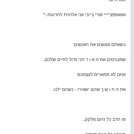
אאאפפצ'יייי סורי בייבי אני אלרגית לחרטות:-*
כשאתם פוגשים את האנשים
שמכניסים את ה א ו ר הכי גדול לחיים שלכם,
אתם לא מתארים לעצמכם
את ה ח ו ש ך שהם ישאירו - כשהם ילכו.
פו הדב כל היום מלקק..