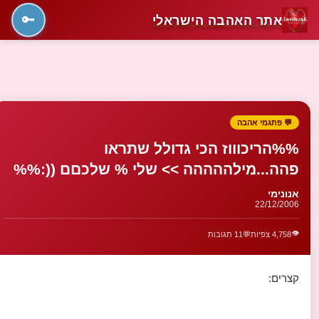
אתר האהבה הישראלי
🔑
💬 פתגמי אהבה
%%הריכוווז הכי גדולל שתראו
פהה...מילההההה >> שלי % שלכםם ((:%%
אנונימי
22/12/2006
👁️
4,758 צפיות
💬
11 תגובות
קצרים: