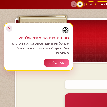
 דואר
🔍
|
🖱️
🌹
דף הבית
גולשים כותבים
הרשם עכשיו
התחבר
צימרים רומנטיים
חנות המתנות