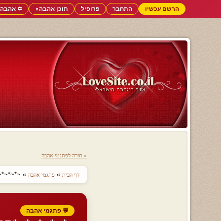
הרשם עכשיו
התחבר
פרופיל
תוכן אהבה
✡️ אהבה 
▼
« חזרה לפתגמי אהבה
»
» ~*~*~*~
דף הבית
פתגמי אהבה
💬 פתגמי אהבה