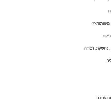
ת
מעוותות??
אותי
, נחשקת, רצוייה
יה
תה אהבה