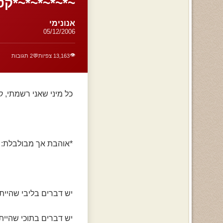
~*~*~*~*~*קט
אנונימי
05/12/2006
👁️
13,163 צפיות
💬
2 תגובות
כל מיני שאני רשמתי, 
*אוהבת אך מבולבלת:
יש דברים בליבי שהיית
יש דברים בתוכי שהיית