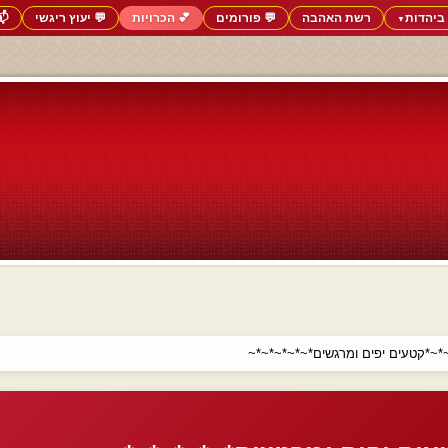
ביהדות
רשת האהבה
💬 פורומים
💕 הכרויות
💬 יעוץ ריגשי
📬
▼
*~*קטעים יפים ומרגשים*~*~*~*~*~