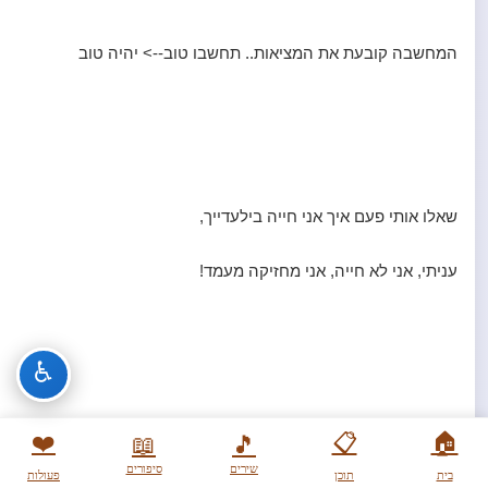
המחשבה קובעת את המציאות.. תחשבו טוב--> יהיה טוב
שאלו אותי פעם איך אני חייה בילעדייך,
עניתי, אני לא חייה, אני מחזיקה מעמד!
♿
פרידות - תמיד יכאבו.
❤️
📋
🏠
📖
🎵
שירים
סיפורים
בית
תוכן
פעולות