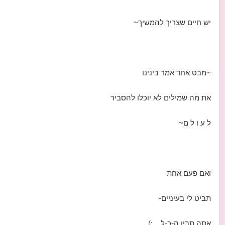
יש חיים שצריך להמשיך~
~מבט אחד אמר בינינו
את מה שמילים לא יוכלו להסביר
ל ע ו ל ם~
ואם פעם אחת
תביט לי בעיניים-
אתה תבין ה-כ-ל... :)