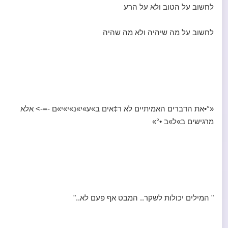
לחשוב על הטוב ולא על הרע
לחשוב על מה שיהיה ולא מה שהיה
«°•את הדברים האמיתיים לא ר‡אים ב»ע»י»נ»י»י»ם -=-> אלא
מרגישים ב»ל»ב •°»
" המילים יכולות לשקר.. המבט אף פעם לא.."