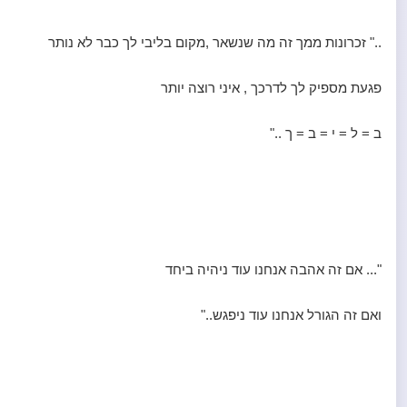
.." זכרונות ממך זה מה שנשאר ,מקום בליבי לך כבר לא נותר
פגעת מספיק לך לדרכך , איני רוצה יותר
ב = ל = י = ב = ך .."
"... אם זה אהבה אנחנו עוד ניהיה ביחד
ואם זה הגורל אנחנו עוד ניפגש.."