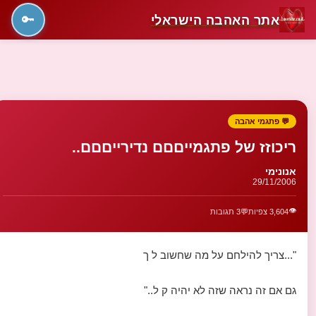
אתר האהבה הישראלי
🔑
💬 פתגמי אהבה
ריכוזז של פתגמייםםם נדירייםםם..
אנונימי
29/11/2006
👁️
3,604 צפיות
💬
3 תגובות
"...צריך להילחם על מה שחשוב ל ך
גם אם זה נראה שזה לא יהיה ק ל.."