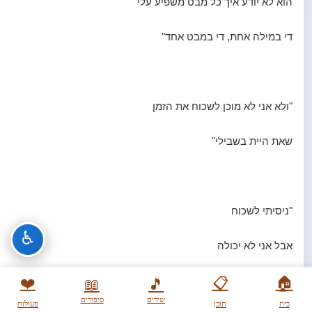
הוא לא יודע איך כל מבט משפיע עלי
די במילה אחת, די במבט אחד"
"ולא אני לא מוכן לשכוח את הזמן
שאת היית בשבילי"
"ניסיתי לשכוח
♿
אבל אני לא יכולה
🏠
אין בי כוח
📋
❤️
📖
🎵
שירים
סיפורים
בית
תוכן
פעולות