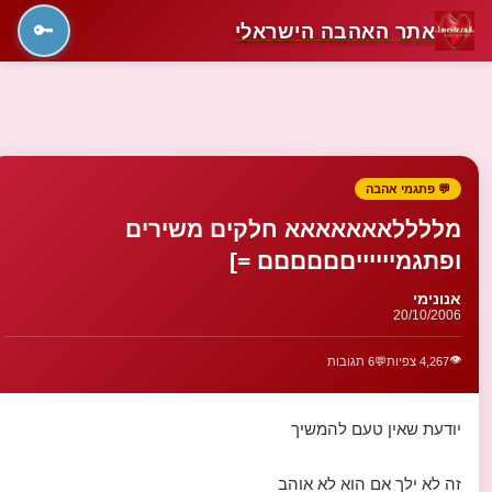
אתר האהבה הישראלי
🔑
💬 פתגמי אהבה
מללללאאאאאאא חלקים משירים
ופתגמייייייםםםםםם =]
אנונימי
20/10/2006
👁️
4,267 צפיות
💬
6 תגובות
יודעת שאין טעם להמשיך
זה לא ילך אם הוא לא אוהב