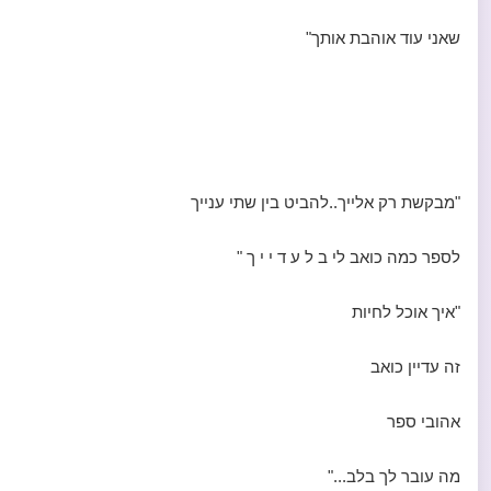
שאני עוד אוהבת אותך"
"מבקשת רק אלייך..להביט בין שתי ענייך
לספר כמה כואב לי ב ל ע ד י י ך "
"איך אוכל לחיות
זה עדיין כואב
אהובי ספר
מה עובר לך בלב..."