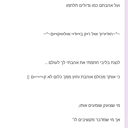
ועל אהבתם כמו גדולים תלחמו
~^~ה•ד•ר•ך א•ל ר•ק ב•י•ד•י א•ל•ו•ק•י•ם~^~
לנצח בליבי חתמתי את אהבתי לך לעולם ..
כי אותך מכולם אוהבת וחוץ ממך כלום לא ק=י=י=ם :]
מי שצועק שומעים אותו,
אך מי שמדבר מקשיבים לו"