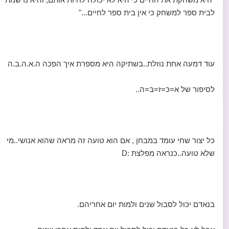
לבית ספר למשחק כי אין בית ספר לחיים..."
עוד דמעה אחת נוזלת..בשתיקה היא מספרת איך הפכה ה.א.ה.ב.ה
לסיפור של א=כ=ז=ב=ה..
כל יצור שחי עומד במבחן , אם הוא טועה זה מראה שהוא אנושי..מי
שלא טועה..כנראה מפלצת :D
בנאדם יכול לסבול שנים ולמות יום אחריהם.