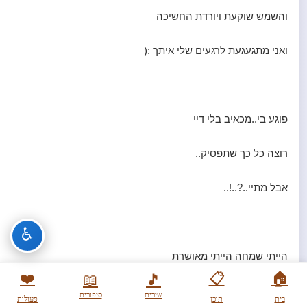
והשמש שוקעת ויורדת החשיכה
ואני מתגעגעת לרגעים שלי איתך :(
פוגע בי..מכאיב בלי דיי
רוצה כל כך שתפסיק..
אבל מתיי..?..!..
♿
הייתי שמחה הייתי מאושרת
❤️
📋
🏠
📖
🎵
אבל כל זה היה לפני שהייתי בך מאוהבת..
שירים
סיפורים
בית
תוכן
פעולות