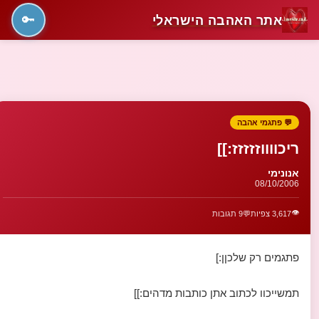
אתר האהבה הישראלי
🔑
💬 פתגמי אהבה
ריכווווזזזזז:]]
אנונימי
08/10/2006
👁️
3,617 צפיות
💬
9 תגובות
פתגמים רק שלכןן:]
תמשייכוו לכתוב אתן כותבות מדהים:]]