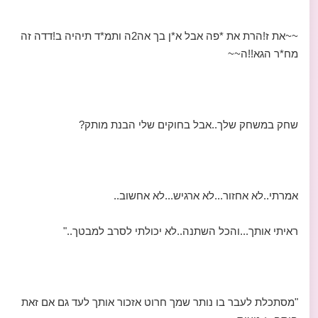
~~את ז!הרת את *פה אבל א*ן בך אה2ה ותמ*ד תיהיה ב!דדה זה
מח*ר הגא!!ה~~
שחק במשחק שלך..אבל בחוקים שלי הבנת מותק?
אמרתי..לא אחזור...לא ארגיש...לא אחשוב..
ראיתי אותך...והכל השתנה..לא יכולתי לסרב למבטך.."
"מסתכלת לעבר בו נותר שמך חרוט אזכור אותך לעד גם אם זאת