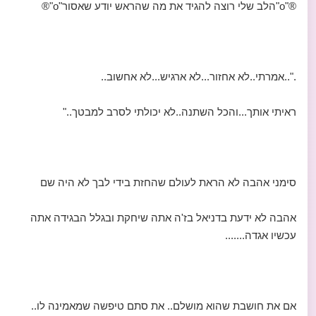
®"o"הלב שלי רוצה להגיד את מה שהראש יודע שאסור"o"®
."..אמרתי..לא אחזור...לא ארגיש...לא אחשוב..
ראיתי אותך...והכל השתנה..לא יכולתי לסרב למבטך.."
סימני אהבה לא הראת לעולם שהחזת בידי לבך לא היה שם
אהבה לא ידעת בדניאל בז'ה אתה שיחקת ובגלל הבגידה אתה
עכשיו אגדה.......
אם את חושבת שהוא מושלם.. את סתם טיפשה שמאמינה לו..