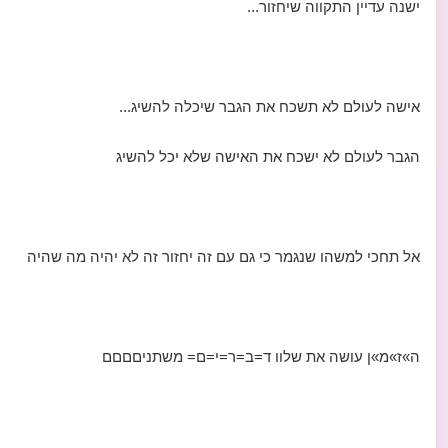
ישנה עדיין התקווה שיחזור...
אישה לעולם לא תשכח את הגבר שיכלה להשיג...
הגבר לעולם לא ישכח את האישה שלא יכל להשיג
אל תחכי למשהו שנגמר כי גם עם זה יחזור זה לא יהיה מה שהיה
ה»ז»מ»ן עושה את שלוו ד=ב=ר=י=ם= משתניםםםם