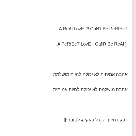
A ReAl LovE ?! CaN't Be PeRfEcT
:[ A PeRfEcT LovE - CaN't Be ReAl
אהבה אמיתית לא יכולה להיות מושלמת
אהבה מושלמת לא יכולה להיות אמיתית
דפקוו חיווך הכלל פאקינג לטובה:]]