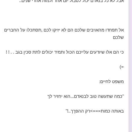
אבל לא כל בנאדם יכול לסבול יום אחד ולמות אחרי שנים..
אל תפחדו מהאויבים שלכם הם לא יזיקו לכם ,תסתכלו על החברים
שלכם
כי הם אלו שיודעים עלייכם הכול ותמיד יכולים לתת סכין בגב . . ! !
=)
משפט לחיים:
"כמה שתעשה טוב לבנאדם...הוא יחזיר לך
באותה כמות===>רק ההפךך..!"