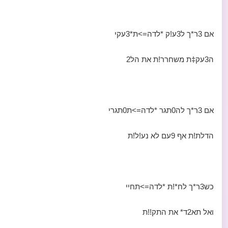
אם 3ר*ך ל3ע!ק *לדה=>ת*3עקי
ה3עק‡ת משחרר!ת את הל2
אם 3ר*ך לה0תגר *לדה=>ת0תגרי
הדלת!ת אף 9עם לא נע!ל!ת
כש3ר*ך לח*!ת *לדה=>תחיי
ואל תא2ד* את התק!!ת