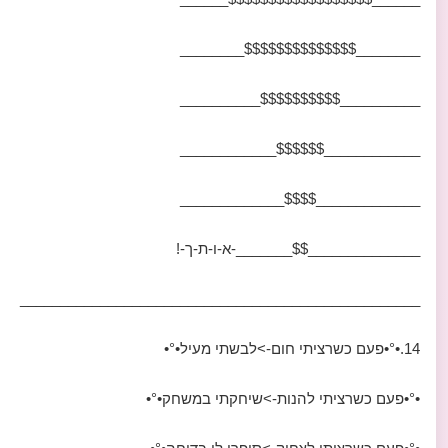
________$$$$$$$$$$$$$$________
__________$$$$$$$$$$__________
____________$$$$$$____________
_____________$$$$_____________
______________$$_______-א-ו-ת-ך-!
__________________________________________________
14.•°•פעם כשרציתי חום->לבשתי מעיל•°•
•°•פעם כשרציתי להנות->שיחקתי במשחק•°•