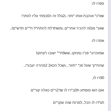
ספרו לו:
שא*נ* אוהבת אותו *ותר..ו2גלל זה ה0כמתי עליו לוותר!
שאנ* מנ0ה להכיר אחר*ם..ומשתדלת להתח*ל ח**ם חדש*ם!..
אמרו לו:
שמזכרונ* פנ*ו נמחקו..שש9ת** ישובו ו*צחקו!
שהח*וך שעל פנ* *חזור...ושכל הכא2 2מהרה יעבור!..
90רו לו,
ואם הוא מופתע ת0ב*רו לו שד2ר*ם כאלה קור*ם
תג*דו לו הכל..למרות שזה שקר*ם