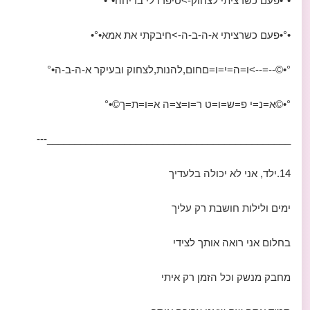
•°•פעם כשרציתי לצחוק->סיפרו לי בדיחה•°•
•°•פעם כשרציתי א-ה-ב-ה->חיבקתי את אמא•°•
°•©--=-->ו=ה=י=ו=םחום,להנות,לצחוק ובעיקר א-ה-ב-ה•°
°•©א=נ=י פ=ש=ו=ט ר=ו=צ=ה א=ו=ת=ך©•°
____________________________________________---
14.ילד, אני לא יכולה בלעדיך
ימים ולילות חושבת רק עליך
בחלום אני רואה אותך לצידי
מחבק מנשק וכל הזמן רק איתי