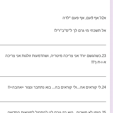
א2ל אף 9עם, אף פעם *לדה
אל תשכחי מי גרם לך ל^ס^ב^ו^ל!
____________________________________________________-
23.כשהגשם יורד אני צריכה מיטריה, ושהדמעות זולגות אני צריכה
א-ו-ת-ך!!!
_____________________________________________________
24.לי קוראים אה...ולי קוראים בה... בוא נתחבר ונצור +אהבה+!!
____________________________________________________-
25.הזמן לא משכיח...הוא רק גורם לנו להתרגל למציאות החדשה.