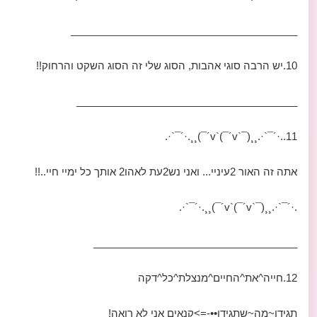
________________________________________
10.יש הרבה סוגי אהבות, הסוג שלי זה הסוג השקט והרחוק!!
_______________________________________
11..·´¯`·.¸¸(¯`v´¯)`v´¯)¸¸.·´¯`·.
אתה זה האור 2עיניי... ואני נש2עת לאהו2 אותך כל ימיי חיי..!!
.·´¯`·.¸¸(¯`v´¯)`v´¯)¸¸.·´¯`·.
____________________________________
12.חייה^את^החיים^מנצלת^כל^דקה
תגידו~מה~שתגידו••-=>קנאים אני לא רואה!