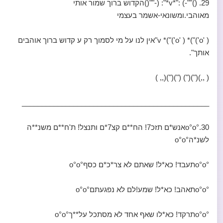
29. ()""-) :"*v*": (-""()הקדוש ברוך שמור אותי
מאוהבי.ומשונאי-אשמר בעצמי
( 'o')")* v *("('o' )"אין לנו על מי לסמוך רק ע קדוש ברוך אוהבים
אותך".
( ,,)(")(") (")(")(,, )
_______________________________________________
30.°o°oאנש*ם תזכ7! הח**ם קצ7*ם ותנצל! ת'ח**ם משנ**ה
לשנ*ה°o°o
°o°oתעבד! כא*ל! שאתם לא צר*כ*ם כסף°o°o
°o°oתאהב! כא*ל! שמע!לם לא נפגעתם°o°o
°o°oתרקד! כא*לו שאף אחד לא מסתכל על**ך°o°o