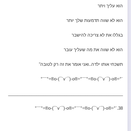
הוא עליך ויתר
הוא לא שווה תדמעות שלך יותר
בגללו את לא צריכה להישבר
הוא לא שווה את מה שעליך עובר
תשכחי אותו ילדה..ואני אומר את זה רק לטובה"
¨°÷®o-(¯`v´¯)-o®÷°¨¨¨°÷®o-(¯`v´¯)-o®÷°¨¨¨°
_________________________________________________
38.¨°÷®o-(¯`v´¯)-o®÷°¨¨¨°÷®o-(¯`v´¯)-o®÷°¨¨¨°