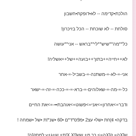
הולכת•קדימה -- לא•דופקת•חשבון
סולחת -- לא שוכחת -- הכל בזיכרון!
כל**מה**שיש**לי**בראש -- אני**עושה
לא++חייה++בתוך++בועה++של++אשליה!
אני-=-לא-=-משתנה-=-בשביל-=-אחר
כל-=-מה-=-שאלוהים-=-ברא-=-=-ככה-=-זה-=-ישאר
ודבר=>אחרון=>אני=>פשוט=>אוהבת••-=>את החיים
בדקה• ¢|חת •של• עצ2 •מ9ס*ד*ם •60 •שנ*!ת •של •שמחה !
ש[Xה= ק[Xה=> כך מ+ שש[!X X!ת+ ש+ג+y למסק[ה!