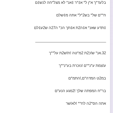
בלעד*ך א*ן ל* א‡*ר ‡אנ* לא מצל*חה לנש‡ם
ח**ם של* בש2*ל* אתה מ‡שלם
‡תדע שאנ* א‡ה2ת א‡תך הכ* ה27ה ש2ע‡לם
___________________________________
32.אנ* ש!כ2ת 2מ*טה !ח!ש2ת על**ך
ע!צמת ע*נ**ם !נזכרת בע*נ**ך
במ2ט המדה*ם,!התמ*ם
בר*ח המפתה שלך !2מגע הנע*ם
אתה הס*2ה לח** !לא!שר