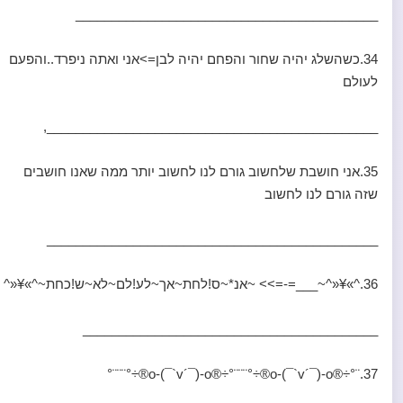
__________________________________________
34.כשהשלג יהיה שחור והפחם יהיה לבן=>אני ואתה ניפרד..והפעם
לעולם
______________________________________________,
35.אני חושבת שלחשוב גורם לנו לחשוב יותר ממה שאנו חושבים
שזה גורם לנו לחשוב
______________________________________________
36.^»¥«^~___=-=>> ~אנ*~ס!לחת~אך~לע!לם~לא~ש!כחת~^»¥«^
_________________________________________
37.¨°÷®o-(¯`v´¯)-o®÷°¨¨¨°÷®o-(¯`v´¯)-o®÷°¨¨¨°