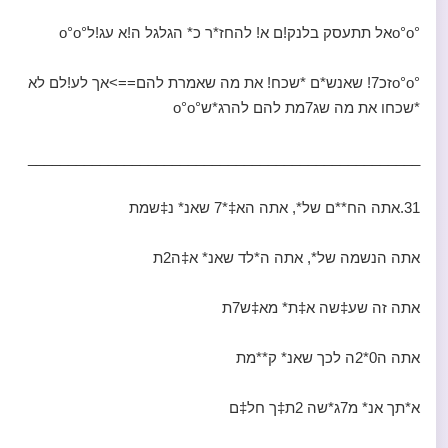
°o°oאל תתעסק בלנק!ם א! להחז*ר כ* הגלגל ה!א עג!ל°o°o
°o°oזכ7! שאנש*ם *שכח! את מה שאמרת להם==>אך לע!לם לא
*שכחו את מה שג7מת להם להרג*ש°o°o
_________________________________________________
31.אתה הח**ם של*, אתה הא‡*7 שאנ* נ‡שמת
אתה הנשמה של*, אתה ה*לד שאנ* א‡ה2ת
אתה זה שע‡שה א‡ת* מא‡ש7ת
אתה ה0*2ה לכך שאנ* ק**מת
א*תך אנ* מ7ג*שה 2ת‡ך חל‡ם