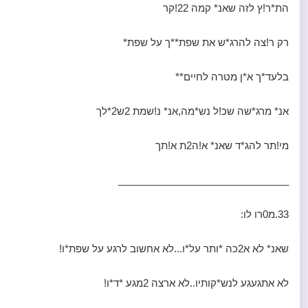
הת*ר!ץ לזה שאנ* קמה 22!קר
רק ר!צה להרג*ש את שפת**ך על שפת*
בלעד*ך א*ן מטרה לחיים**
אנ* מרג*שה שכ!ל נש*מה,אנ* נ!שמת 2ש2*לך
מי!תר להג*ד שאנ* א!ה2ת א!תך
_______________________________
33.מ0רו לו:
שאנ* לא א2כה *ותר על*ו...לא אחשוב לרגע על שפת*ו!
לא אתגעגע לנש*קותיו..לא ארצה 2מגע *ד*ו!