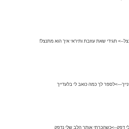
ל--> תגידי שאת עוזבת ותיראי איך הוא מתנצל!
יך--->לספר לך כמה כואב לי בלעדייך
י דפק-->כשהכרתי אותך הלב שלי נדפק