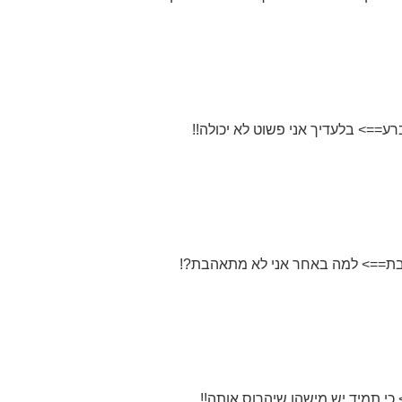
רע==> בלעדיך אני פשוט לא יכולה!!
בת==> למה באחר אני לא מתאהבת?!
י תמיד יש מישהו שיהרוס אותה!!