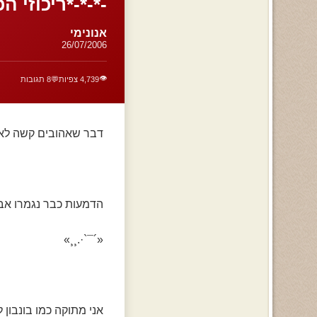
-*-*-*ריכוזי ה
אנונימי
26/07/2006
👁️
4,739 צפיות
💬
8 תגובות
דבר שאהובים קשה לא
הדמעות כבר נגמרו אבל
«´¯`·.¸¸»
אני מתוקה כמו בונבון 