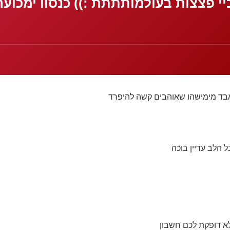
כיי פצצות בעולמותתתת :)) כנסוו ימכוערים
בד מימישהו שאוהבים קשה להיפרד
 הלב עדיין בוכה
לא דופקת לכם חשבון