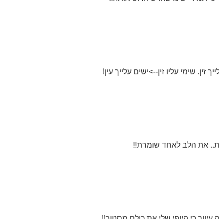
יך זין. שימי עליו זין-->ישים עלייך עין!
.. את הלב לאחד שומרת!!
 עיוור,כי היופי שלי את כולם מסנוור!!