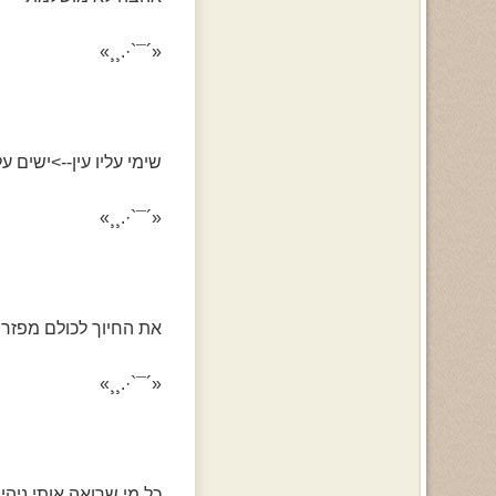
«´¯`·.¸¸»
שימי עליו עין-->ישים עלי
«´¯`·.¸¸»
את החיוך לכולם מפזרת
«´¯`·.¸¸»
כל מי שרואה אותי ניהיה