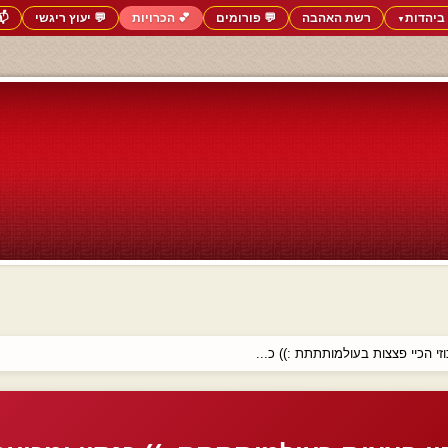
ביהדות
רשת האהבה
💬 פורומים
💕 הכרויות
💬 יעוץ ריגשי
📬
▼
וזי הכיי פצצות בעולמותתתת :)) כ...