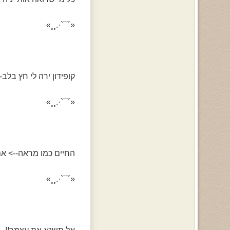
«´¯`·.¸¸»
קופידון ירה לי חץ בלב
«´¯`·.¸¸»
החיים כמו מראה--> אם
«´¯`·.¸¸»