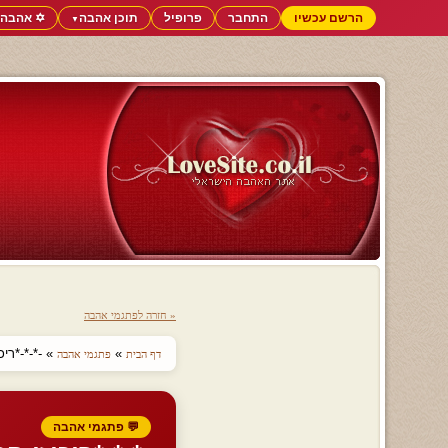
הרשם עכשיו
התחבר
פרופיל
תוכן אהבה
✡️ אהבה 
▼
« חזרה לפתגמי אהבה
»
» -*-*-*ריכ
דף הבית
פתגמי אהבה
💬 פתגמי אהבה