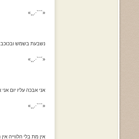
«´¯`·.¸¸»
נשבעת בשמש ובכוכבים 
«´¯`·.¸¸»
אני אבכה עליו יום אני 
«´¯`·.¸¸»
אין מת בלי הלווייה אין