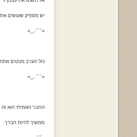
אל תשנא את עצמך!!
יש מספיק שעושים את זה.
«´¯`·.¸¸»
כול הערב מבטים אתה ש
«´¯`·.¸¸»
החבר האמיתי הוא זה ש
ממשיך להיות חברך