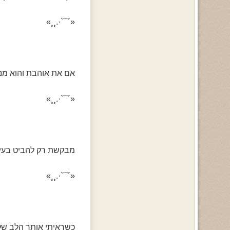
«´¯`·.¸¸»
אם את אוהבת והוא מנצ
«´¯`·.¸¸»
מבקשת רק להביט בעיני
«´¯`·.¸¸»
כשראיתי אותך הלב של