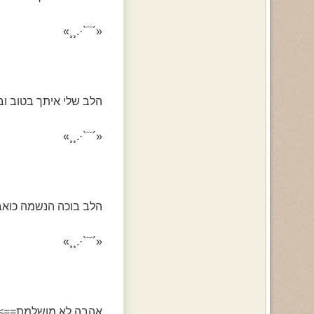
«´¯`·.¸¸»
הלב שלי איתך בטוב וב
«´¯`·.¸¸»
הלב בוכה הנשמה כוא
«´¯`·.¸¸»
אהבה לא מושלמת==> כ