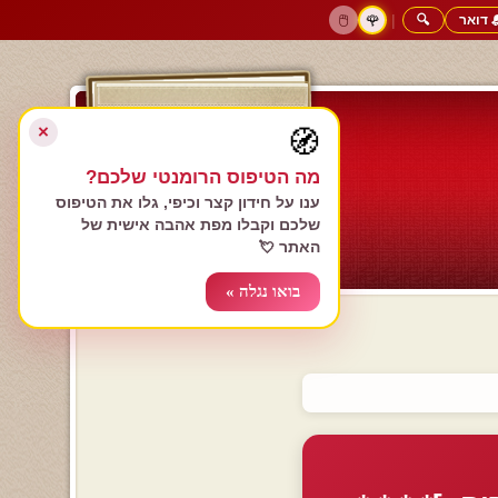
 דואר
🔍
|
🖱️
🌹
דף הבית
גולשים כותבים
הרשם עכשיו
התחבר
צימרים רומנטיים
חנות המתנות