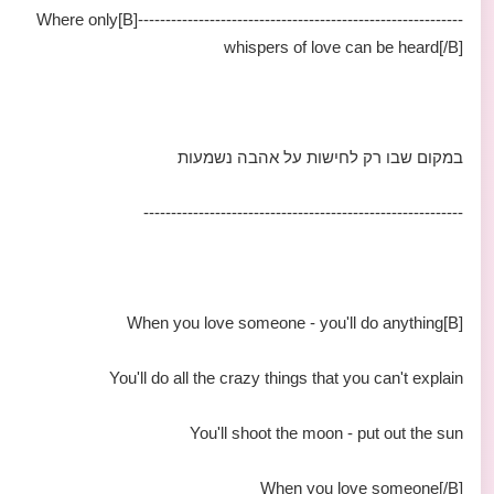
-----------------------------------------------------------[B]Where only
whispers of love can be heard[/B]
במקום שבו רק לחישות על אהבה נשמעות
----------------------------------------------------------
[B]When you love someone - you'll do anything
You'll do all the crazy things that you can't explain
You'll shoot the moon - put out the sun
When you love someone[/B]