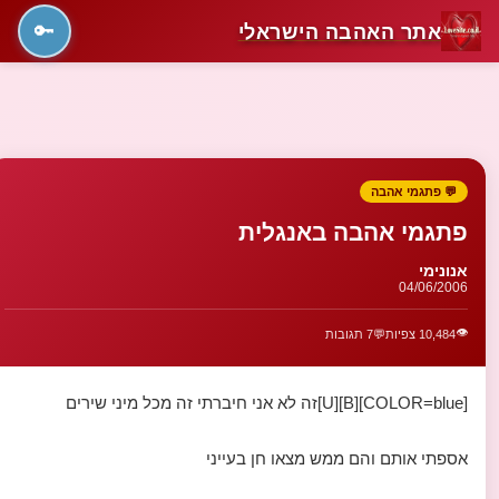
אתר האהבה הישראלי
🔑
💬 פתגמי אהבה
פתגמי אהבה באנגלית
אנונימי
04/06/2006
👁️
10,484 צפיות
💬
7 תגובות
[COLOR=blue][B][U]זה לא אני חיברתי זה מכל מיני שירים
אספתי אותם והם ממש מצאו חן בעייני