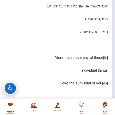
יותר מאשר אני אוהבת את ליבך האוהב
נדיב,מתחשב ו
תמיד מגיע בשבילי
[B]More than I love any of these
individual things
I love the sum total of you[/B]
♿
❤️
📋
🏠
📖
🎵
יותר מאשר אני אוהבת את כל אלו
שירים
סיפורים
בית
תוכן
פעולות