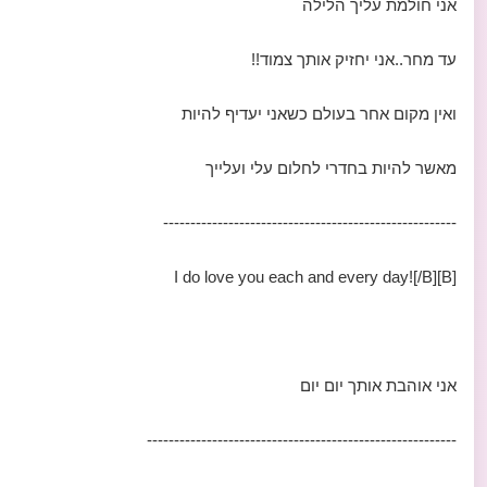
אני חולמת עליך הלילה
עד מחר..אני יחזיק אותך צמוד!!
ואין מקום אחר בעולם כשאני יעדיף להיות
מאשר להיות בחדרי לחלום עלי ועלייך
------------------------------------------------------
[B]I do love you each and every day![/B]
אני אוהבת אותך יום יום
---------------------------------------------------------