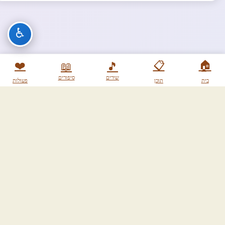
♿
❤️
📋
🏠
📖
🎵
שירים
סיפורים
בית
תוכן
פעולות