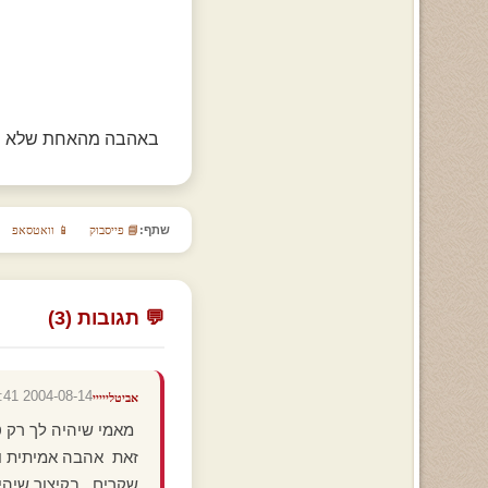
באהבה מהאחת שלא תו
שתף:
📘 פייסבוק
📱 וואטסאפ
💬 תגובות (3)
2004-08-14 10:07:41
אביטלייייי
מאמי שיהיה לך רק ט
זאת אהבה אמיתית וזה
שקרים.. בקיצור שיהיה בהצל