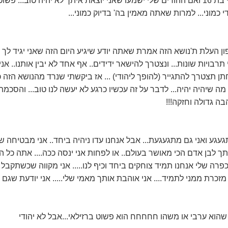
לך כלום אבל כפרה אני בת 16 ואם ההורים שלי ישמעו שאני יוצאת איתך לא יהיה טוב
 כמוני... למרות שאתה מאמין בה' בדיוק כמוני...
 העלת ת'נושא הזה אמרת שאתה יודע שיגיע היום הזה שאני יגיד לך ו'
רבויות שונות... ונצטרך להישאר ידידים.. אף אחד לא יבין אותנו.. אנ
 תצטרך להתגייר (להופך ליהודי) ... אז ביקשתי שנרד מהנושא הזה כי
 מה שיהיה יהיה... לדבר על זה עכשיו כרגע לא יעשה לנו טוב... והסכמת
בה גדולה וחזקה!!!
גע ואני גם מתגעגעת... אבל אנחנו עדו ניהיה ביחד.. אני מבטיחה שי
ותך לבן אדם הכי מאושר בעולם.. או לפחות אני ינסה ככה.... אתה כל
 כפרה שלי אנחנו תמיד צוחקים ביחד וכיף לנו..... אני מקווה שכשתקב
זכרת ממני לתמיד.... אני אוהבת אותך מאמי שלי..... אני יודעת שגם א
וא ערבי או משהו חחחחח הוא פשוט ברזילאי...אבל לא יהודי