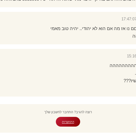
 נו אז מה אם הוא לא יהודי.. יהיה טוב מאמי
ה
הההההההההה
יו???
רוצה להגיב? התחבר לחשבון שלך
התחברות