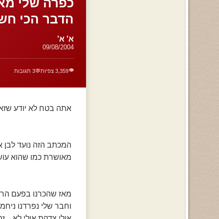
כפרה שלי מא
הדבר הכי חשוב
א' א'
09/08/2004
👁️
3,359 צפיות
💬
3 תגובות
אתה בטח לא יודע שזאת
המכתב הזה נועד לבן א
מאושרת כמו שהוא עושה
מאז שהכרנו בפעם הראש
וחבר שלי נפרדנו ניחמ
אולי צדקת אולי לא... 