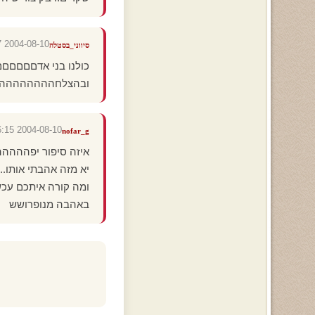
2004-08-10 17:47:07
סיווני_בסטלה
כולנו בני אדםםםםםםם
ובהצלחהההההההה
2004-08-10 15:16:15
nofar_g
איזה סיפור יפההה
יא מזה אהבתי אותו...
ומה קורה איתכם עכש
באהבה מנופרושש