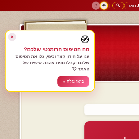
 דואר
🔍
|
🖱️
🌹
דף הבית
גולשים כותבים
הרשם עכשיו
התחבר
צימרים רומנטיים
חנות המתנות