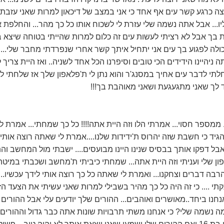
 כרגע קשר עים אף אחד כי אני במצב של דיכאון למרות שאני עזבתי
ו... אבל אתה נשמה שלי עזרת לי לשכוח אותו כל כך מהר... והחלפת 
ך אבל לא רציתי לעשות עים זה כלום למרות שהייתי בטוחה שיצא בנ
יכולה לפגוע בך עים אני יתחיל איתך קשר אחרי שנפרדתי מחבר שלי... כ
אתה ניהיינו הידידים הכי טובים וסיפרנו הכל אחד לשניה.. ואז היית צריך
לתי לדבר עים אחיך במסנג'ר והוא נתן לי ת'פלאפון שלך אז שלחתי לך ה
ד לך שאני מתגעגעת ושאני מאוהבת בך!!!
 ממספר חסוי... אמרתי הלו וזה היית אתה!!!! כל כך שמחתי... אמרת 
יד כי חשבת שזה יהרוס ת'ידידות שלנו....אמרת לי שאתה רוצה אותי..
אבל דפקו אותך בבסיס שנינו היינו מבועסים.... ישבתי מול המחשב וה
הרבה דברים וצחקנו... ואמרת לי שאתה כל כך רוצה אותי לידך עכשיו..
י .... כי זה היה כל כך מהיר בשבילי למרות שאני עשיתי את הצעד ה
נחנו ביחד..מאושרים ואוהבים... ההורים שלך יודעים עלי אבל ההורים ש
למה נשמה שלי? כי אנחנו משתי תרבויות שונות אתה כבר גדול וההורים 