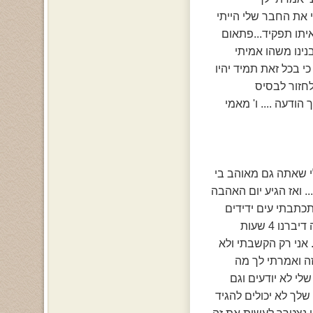
 את החבר שלי הייתי
איתו תפקיד...פתאום
ינו משהו אמיתי
י בכל זאת תמיד יהיו
 לחזור לבסיס
ודעה .... ו' מאמי
לי שאתה גם מאוהב בי
. ואז הגיע יום האהבה
תכתבתי עים ידידים
כשפתאום צלצל הפלאפון שלי ועניתי וזה היית אתה... שמחתי כיביתי ת'מחשב ושכבתי במיטה דיברנו 4 שעות
. אני רק הקשבתי ולא
זה ואמרתי לך מה
לי לא יודעים וגם
שלך לא יכולים להגיד