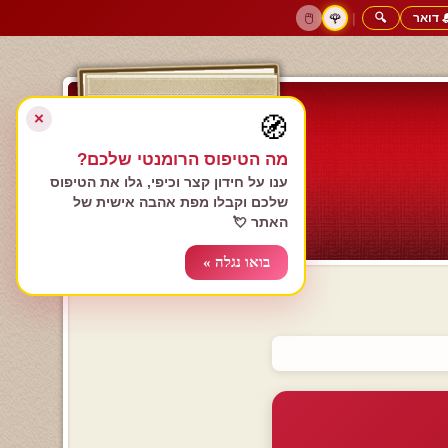
 דואר
🔍
|
🖱️
🌹
דף הבית
גולשים כותבים
הרשם עכשיו
התחבר
צימרים רומנטיים
חנות המתנות