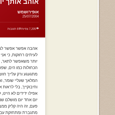
אוהב אותך יו
אופירושמש
25/07/2004
👁️
7,205 צפיות
💬
6 תגובות
אהבה אפשר אפשר למצוא
לעיתים רחוקות, כי אני
יותר משאפשר לתאר, יו
הכחולות כמו הים, שפתי
מתגעגע ורק עלייך חוש
המלאך שעליי שומר, ואו
וחיבוקייך, בלי לראות 
אפילו ידידים לא היינ
יום אחד יום מושלם שני
פעם, זה היה קליק ממב
מתגברת ומתחזקת עם הז