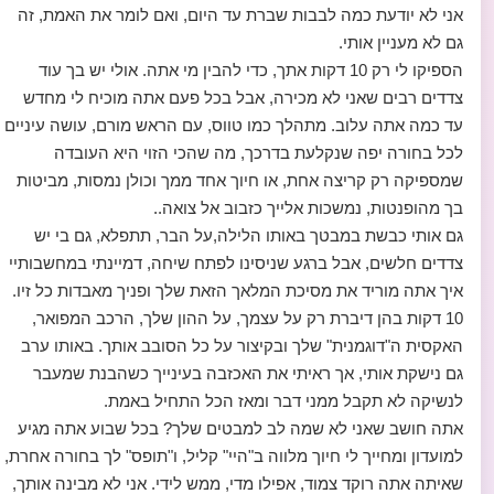
אני לא יודעת כמה לבבות שברת עד היום, ואם לומר את האמת, זה
גם לא מעניין אותי.
הספיקו לי רק 10 דקות אתך, כדי להבין מי אתה. אולי יש בך עוד
צדדים רבים שאני לא מכירה, אבל בכל פעם אתה מוכיח לי מחדש
עד כמה אתה עלוב. מתהלך כמו טווס, עם הראש מורם, עושה עיניים
לכל בחורה יפה שנקלעת בדרכך, מה שהכי הזוי היא העובדה
שמספיקה רק קריצה אחת, או חיוך אחד ממך וכולן נמסות, מביטות
בך מהופנטות, נמשכות אלייך כזבוב אל צואה..
גם אותי כבשת במבטך באותו הלילה,על הבר, תתפלא, גם בי יש
צדדים חלשים, אבל ברגע שניסינו לפתח שיחה, דמיינתי במחשבותיי
איך אתה מוריד את מסיכת המלאך הזאת שלך ופניך מאבדות כל זיו.
10 דקות בהן דיברת רק על עצמך, על ההון שלך, הרכב המפואר,
האקסית ה"דוגמנית" שלך ובקיצור על כל הסובב אותך. באותו ערב
גם נישקת אותי, אך ראיתי את האכזבה בעינייך כשהבנת שמעבר
לנשיקה לא תקבל ממני דבר ומאז הכל התחיל באמת.
אתה חושב שאני לא שמה לב למבטים שלך? בכל שבוע אתה מגיע
למועדון ומחייך לי חיוך מלווה ב"היי" קליל, ו"תופס" לך בחורה אחרת,
שאיתה אתה רוקד צמוד, אפילו מדי, ממש לידי. אני לא מבינה אותך,