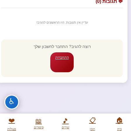
💬 תגובות (0)
עדיין אין תגובות. היו הראשונים להגיב!
רוצה להגיב? התחבר לחשבון שלך
התחברות
♿
❤️
📋
🏠
📖
🎵
שירים
סיפורים
בית
תוכן
פעולות