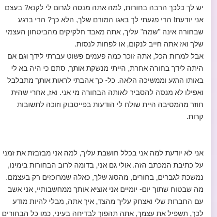
יש לך כלכך הרבה בחורות, למה אתה מנסה לגרום לי לקנא? בעצם
אני יודעת! הרי פגעתי לך באגו המורם שלך, הלא כך? הרי ברגע
שבחורה אינה "שמה" עליך, אתה מאבד חלקיקים מהביטחון העצמי
שלך ואז אתה חייב לנקום, או לפחות לנסות.
אבל למרות הכל, אתה זוכר כמה פעמים פשוט עברתי לידך וגם אם
היתה לידך בחורה אחרת, הייתי מנשקת אותך, סתם כי היה בא לי
באותו הרגע וממשיכה הלאה. כל- כך אהבתי לראות אותך מתבלבל
ואפילו לא מנסה להסביר לאותה הבחורה מי אני. ואז, אחרי שהית
חוזר מהמסיבה היית שולח לי הודעות בפייסבוק וזוכה לתשובות
קרות.
אני לא יודעת למה אני בכלל חושבת עליך, למה אני מבזבזת את זמני
על כתיבת המכתב הזה. אולי גם אני, בדומה לרוב הבחורות בימינו,
נמשכת לגברים, בחורים, מהסוג שלך, כאלה שמרוכזים רק בעצמם.
מה שבטוח שתוך יום- יומיים אני אוציא אותך ממחשבותיי, אני אשב
עם החברות שלי ואצחק עליך מהצד, איך אתה, מבלי להיות מודע
לכך, תשפיל את עצמך, אתה תהפוך לבדיחה בעיני, כמו כל הבחורים