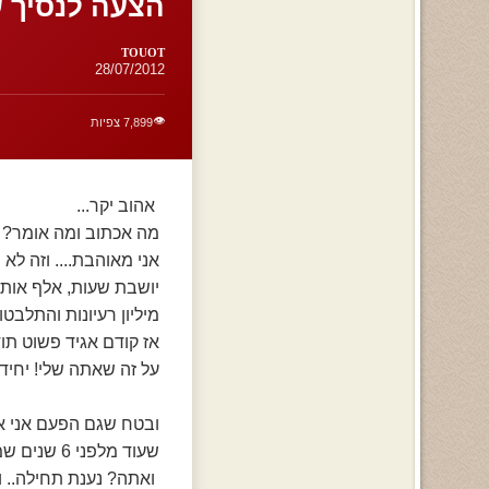
הצעה לנסיך ש
TOUOT
28/07/2012
👁️
7,899 צפיות
אהוב יקר...
מה אכתוב ומה אומר?
אני מאוהבת.... וזה לא ס
יושבת שעות, אלף אותי
מיליון רעיונות והתלבטו
אז קודם אגיד פשוט תוד
על זה שאתה שלי! יחיד 
ובטח שגם הפעם אני אז
שעוד מלפני 6 שנים שמתי עליך עין
ואתה? נענת תחילה.. וא