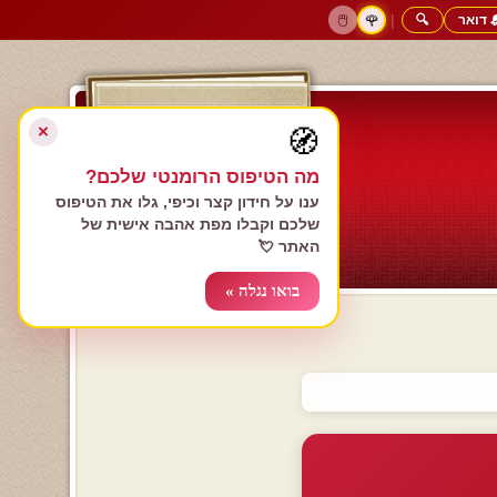
 דואר
🔍
|
🖱️
🌹
דף הבית
גולשים כותבים
הרשם עכשיו
התחבר
צימרים רומנטיים
חנות המתנות