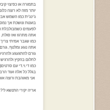
בתמורה או כפיצוי קיבל
יותר מזה לא רוצה כלום.
ג'ינג'ית כמו השמש אב
בועטת ונושכת אך נמס
לפעמים כשמבולבלת ופ
אתה מתרגז ואז סולח, מ
כמו שגבר אמיתי צריך ל
אתה נוגע ומלטף, גורם 
גורם להתגעגע ולהרגי
לחלום בהקיץ ולהרגיש 
כמו די.וי.די עם סרטים(
בגלל כל אלה ועוד הרבה
אני מאוהבת ורוצה אותך
אריה יקירי התנשא לי?