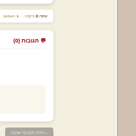
שתף:
📘 פייסבוק
📱 וואטסאפ
💬 תגובות (0)
« חזרה למכתבי אהבה