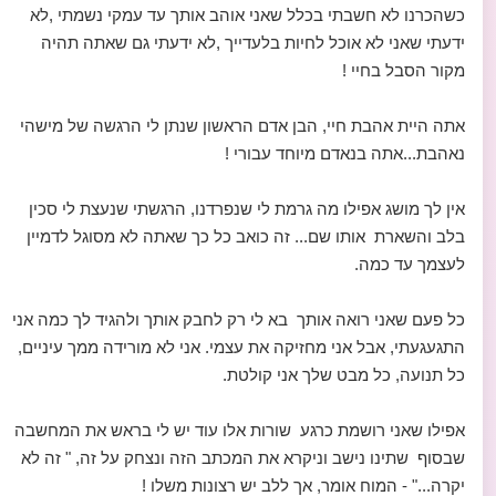
כשהכרנו לא חשבתי בכלל שאני אוהב אותך עד עמקי נשמתי ,לא
ידעתי שאני לא אוכל לחיות בלעדייך ,לא ידעתי גם שאתה תהיה
מקור הסבל בחיי !
אתה היית אהבת חיי, הבן אדם הראשון שנתן לי הרגשה של מישהי
נאהבת...אתה בנאדם מיוחד עבורי !
אין לך מושג אפילו מה גרמת לי שנפרדנו, הרגשתי שנעצת לי סכין
בלב והשארת אותו שם... זה כואב כל כך שאתה לא מסוגל לדמיין
לעצמך עד כמה.
כל פעם שאני רואה אותך בא לי רק לחבק אותך ולהגיד לך כמה אני
התגעגעתי, אבל אני מחזיקה את עצמי. אני לא מורידה ממך עיניים,
כל תנועה, כל מבט שלך אני קולטת.
אפילו שאני רושמת כרגע שורות אלו עוד יש לי בראש את המחשבה
שבסוף שתינו נישב וניקרא את המכתב הזה ונצחק על זה, " זה לא
יקרה..." - המוח אומר, אך ללב יש רצונות משלו !