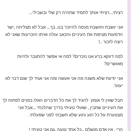
רציתי...רציתי אותך לתמיד שתהיה רק שלי ובשבילי...
אני יושבת וחושבת מנסה להיזכר בנו, בך... אבל לא מצליחה ,ישר
הדמעות מציפות את העיניים והכאב עולה ואיתו הזכרונות שאני לא
רוצה לזכור ..!
למה דווקא ברע אנו נזכרים? למה אי אפשר להתגבר ולהיות
מאושרים?
אני יודעת שלא משנה מה אני אעשה ומה אני אגיד לך שום דבר לא
יעזור.
חבל שאין לי אומץ להגיד לך את כל הדברים האלו בפנים לפתוח לך
את העיניים שתבין , שאולי טעיתי בדרך שהלכתי ...אבל אני
מצטערת על כל רגע ורגע שלא חשבתי לפני שפעלתי.
הרי , אין אדם מושלם ..כל אחד טועה ,גם אני טעיתי !