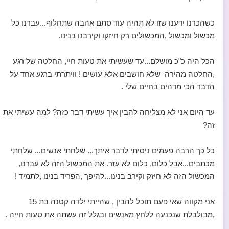
כשהכרנו ידענו שזו לא תהיה עוד סתם אהבה שתחלוף...עברנו כל
מכשול ומכשול ,המכשולים רק חיזקו וקירבנו בנינו.
הכל היה כ"כ מושלם...עד שעשיתי את טעות חיי, החלטה של רגע
,החלטה מהירה שלא חושבים אלא עושים ! וויתרתי ברגע אחד על
הדבר הכי מדהים בחיים שלי .
עד היום אני לא מצליחה להבין איך עשיתי דבר כזה? למה עשיתי את
זה?
כל כך הרבה פעמים ניסיתי לדבר איתך... שלחתי אנשים... שלחתי
מכתבים...אבל כלום, כלום לא עזר. את המכשול הזה לא עברנו,
המכשול הזה לא חיזק וקירב בנינו...להיפך ,הפריד בנינו ,לתמיד !
אני מקווה שאי פעם תוכל להבין , שהייתי ילדה קטנה בת 15
,מבולבלת שנכנעה ללחץ מאנשים ובגלל זה עשתה את טעות חייה .